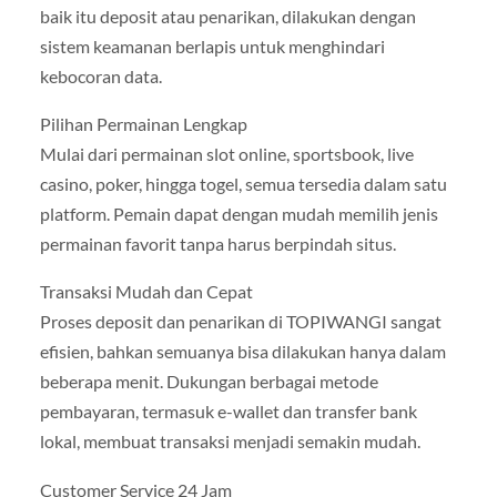
baik itu deposit atau penarikan, dilakukan dengan
sistem keamanan berlapis untuk menghindari
kebocoran data.
Pilihan Permainan Lengkap
Mulai dari permainan slot online, sportsbook, live
casino, poker, hingga togel, semua tersedia dalam satu
platform. Pemain dapat dengan mudah memilih jenis
permainan favorit tanpa harus berpindah situs.
Transaksi Mudah dan Cepat
Proses deposit dan penarikan di TOPIWANGI sangat
efisien, bahkan semuanya bisa dilakukan hanya dalam
beberapa menit. Dukungan berbagai metode
pembayaran, termasuk e-wallet dan transfer bank
lokal, membuat transaksi menjadi semakin mudah.
Customer Service 24 Jam