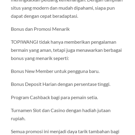
situs yang modern dan mudah dipahami, siapa pun
dapat dengan cepat beradaptasi.
Bonus dan Promosi Menarik
TOPIWANGI tidak hanya memberikan pengalaman
bermain yang aman, tetapi juga menawarkan berbagai
bonus yang menarik seperti:
Bonus New Member untuk pengguna baru.
Bonus Deposit Harian dengan persentase tinggi.
Program Cashback bagi para pemain setia.
Turnamen Slot dan Casino dengan hadiah jutaan
rupiah.
Semua promosi ini menjadi daya tarik tambahan bagi