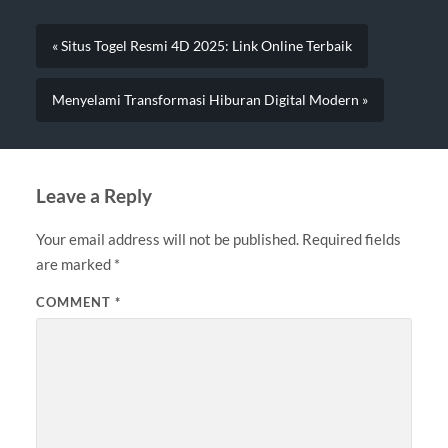
« Situs Togel Resmi 4D 2025: Link Online Terbaik
Menyelami Transformasi Hiburan Digital Modern »
Leave a Reply
Your email address will not be published.
Required fields
are marked
*
COMMENT
*