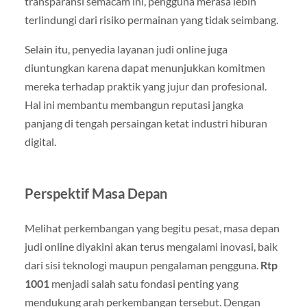
transparansi semacam ini, pengguna merasa lebih
terlindungi dari risiko permainan yang tidak seimbang.
Selain itu, penyedia layanan judi online juga
diuntungkan karena dapat menunjukkan komitmen
mereka terhadap praktik yang jujur dan profesional.
Hal ini membantu membangun reputasi jangka
panjang di tengah persaingan ketat industri hiburan
digital.
Perspektif Masa Depan
Melihat perkembangan yang begitu pesat, masa depan
judi online diyakini akan terus mengalami inovasi, baik
dari sisi teknologi maupun pengalaman pengguna.
Rtp
1001
menjadi salah satu fondasi penting yang
mendukung arah perkembangan tersebut. Dengan