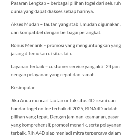
Pasaran Lengkap – berbagai pilihan togel dari seluruh
dunia yang dapat diakses setiap harinya.
Akses Mudah – tautan yang stabil, mudah digunakan,
dan kompatibel dengan berbagai perangkat.
Bonus Menarik – promosi yang menguntungkan yang
jarang ditemukan di situs lain.
Layanan Terbaik – customer service yang aktif 24 jam
dengan pelayanan yang cepat dan ramah.
Kesimpulan
Jika Anda mencari tautan untuk situs 4D resmi dan
bandar togel online terbaik di 2025, RINA4D adalah
pilihan yang tepat. Dengan jaminan keamanan, pasar
yang komprehensif, promosi menarik, serta pelayanan
terbaik, RINA4D siap menjadi mitra terpercaya dalam