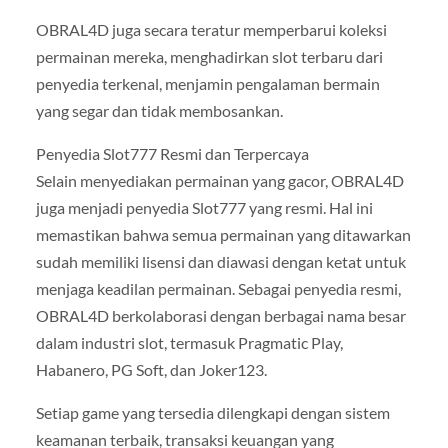
OBRAL4D juga secara teratur memperbarui koleksi
permainan mereka, menghadirkan slot terbaru dari
penyedia terkenal, menjamin pengalaman bermain
yang segar dan tidak membosankan.
Penyedia Slot777 Resmi dan Terpercaya
Selain menyediakan permainan yang gacor, OBRAL4D
juga menjadi penyedia Slot777 yang resmi. Hal ini
memastikan bahwa semua permainan yang ditawarkan
sudah memiliki lisensi dan diawasi dengan ketat untuk
menjaga keadilan permainan. Sebagai penyedia resmi,
OBRAL4D berkolaborasi dengan berbagai nama besar
dalam industri slot, termasuk Pragmatic Play,
Habanero, PG Soft, dan Joker123.
Setiap game yang tersedia dilengkapi dengan sistem
keamanan terbaik, transaksi keuangan yang