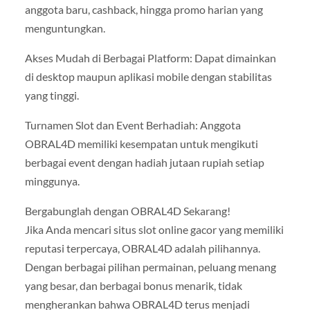
anggota baru, cashback, hingga promo harian yang
menguntungkan.
Akses Mudah di Berbagai Platform: Dapat dimainkan
di desktop maupun aplikasi mobile dengan stabilitas
yang tinggi.
Turnamen Slot dan Event Berhadiah: Anggota
OBRAL4D memiliki kesempatan untuk mengikuti
berbagai event dengan hadiah jutaan rupiah setiap
minggunya.
Bergabunglah dengan OBRAL4D Sekarang!
Jika Anda mencari situs slot online gacor yang memiliki
reputasi terpercaya, OBRAL4D adalah pilihannya.
Dengan berbagai pilihan permainan, peluang menang
yang besar, dan berbagai bonus menarik, tidak
mengherankan bahwa OBRAL4D terus menjadi