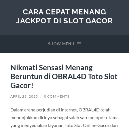
CARA CEPAT MENANG
JACKPOT DI SLOT GACOR
SHOW MENU
Nikmati Sensasi Menang
Beruntun di OBRAL4D Toto Slot
Gacor!
APRIL 28, 2025
/
0 COMMENTS
Dalam arena perjudian di internet, OBRAL4D telah
menunjukkan dirinya sebagai salah satu pelopor utama
yang menyediakan layanan Toto Slot Online Gacor dan