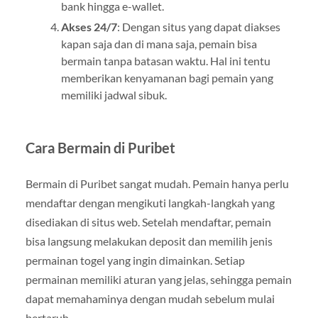
bank hingga e-wallet.
Akses 24/7
: Dengan situs yang dapat diakses
kapan saja dan di mana saja, pemain bisa
bermain tanpa batasan waktu. Hal ini tentu
memberikan kenyamanan bagi pemain yang
memiliki jadwal sibuk.
Cara Bermain di Puribet
Bermain di Puribet sangat mudah. Pemain hanya perlu
mendaftar dengan mengikuti langkah-langkah yang
disediakan di situs web. Setelah mendaftar, pemain
bisa langsung melakukan deposit dan memilih jenis
permainan togel yang ingin dimainkan. Setiap
permainan memiliki aturan yang jelas, sehingga pemain
dapat memahaminya dengan mudah sebelum mulai
bertaruh.