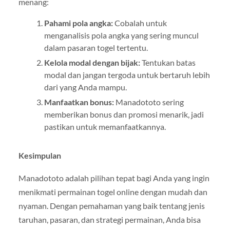
menang:
Pahami pola angka:
Cobalah untuk
menganalisis pola angka yang sering muncul
dalam pasaran togel tertentu.
Kelola modal dengan bijak:
Tentukan batas
modal dan jangan tergoda untuk bertaruh lebih
dari yang Anda mampu.
Manfaatkan bonus:
Manadototo sering
memberikan bonus dan promosi menarik, jadi
pastikan untuk memanfaatkannya.
Kesimpulan
Manadototo adalah pilihan tepat bagi Anda yang ingin
menikmati permainan togel online dengan mudah dan
nyaman. Dengan pemahaman yang baik tentang jenis
taruhan, pasaran, dan strategi permainan, Anda bisa