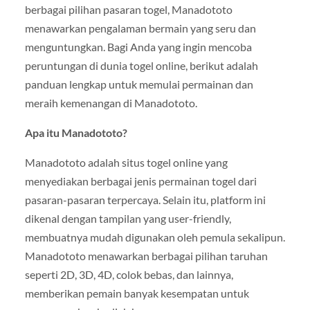
berbagai pilihan pasaran togel, Manadototo
menawarkan pengalaman bermain yang seru dan
menguntungkan. Bagi Anda yang ingin mencoba
peruntungan di dunia togel online, berikut adalah
panduan lengkap untuk memulai permainan dan
meraih kemenangan di Manadototo.
Apa itu Manadototo?
Manadototo adalah situs togel online yang
menyediakan berbagai jenis permainan togel dari
pasaran-pasaran terpercaya. Selain itu, platform ini
dikenal dengan tampilan yang user-friendly,
membuatnya mudah digunakan oleh pemula sekalipun.
Manadototo menawarkan berbagai pilihan taruhan
seperti 2D, 3D, 4D, colok bebas, dan lainnya,
memberikan pemain banyak kesempatan untuk