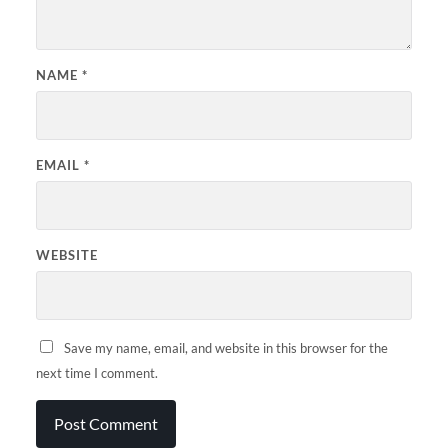
NAME
*
EMAIL
*
WEBSITE
Save my name, email, and website in this browser for the
next time I comment.