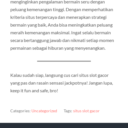
menginginkan pengalaman bermain seru dengan
peluang kemenangan tinggi. Dengan memperhatikan
kriteria situs terpercaya dan menerapkan strategi
bermain yang baik, Anda bisa meningkatkan peluang
meraih kemenangan maksimal. Ingat selalu bermain
secara bertanggung jawab dan nikmati setiap momen
permainan sebagai hiburan yang menyenangkan.
Kalau sudah siap, langsung cus cari situs slot gacor
yang pas dan rasain sensasi jackpotnya! Jangan lupa,
keep it fun and safe, bro!
Categories:
Uncategorized
Tags:
situs slot gacor