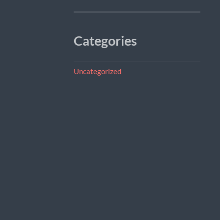
Categories
Uncategorized