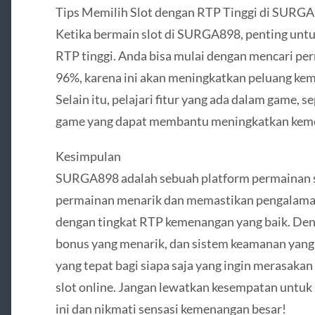
Tips Memilih Slot dengan RTP Tinggi di SURG
Ketika bermain slot di SURGA898, penting unt
RTP tinggi. Anda bisa mulai dengan mencari p
96%, karena ini akan meningkatkan peluang ke
Selain itu, pelajari fitur yang ada dalam game, s
game yang dapat membantu meningkatkan kem
Kesimpulan
SURGA898 adalah sebuah platform permainan s
permainan menarik dan memastikan pengalam
dengan tingkat RTP kemenangan yang baik. Den
bonus yang menarik, dan sistem keamanan yang
yang tepat bagi siapa saja yang ingin merasak
slot online. Jangan lewatkan kesempatan untuk
ini dan nikmati sensasi kemenangan besar!