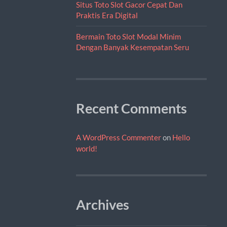
Situs Toto Slot Gacor Cepat Dan
Praktis Era Digital
Bermain Toto Slot Modal Minim
Dengan Banyak Kesempatan Seru
Recent Comments
A WordPress Commenter
on
Hello
world!
Archives