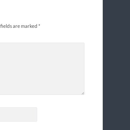
fields are marked
*