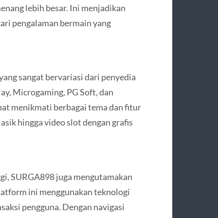
enang lebih besar. Ini menjadikan
cari pengalaman bermain yang
ang sangat bervariasi dari penyedia
lay, Microgaming, PG Soft, dan
pat menikmati berbagai tema dan fitur
lasik hingga video slot dengan grafis
ggi, SURGA898 juga mengutamakan
atform ini menggunakan teknologi
nsaksi pengguna. Dengan navigasi