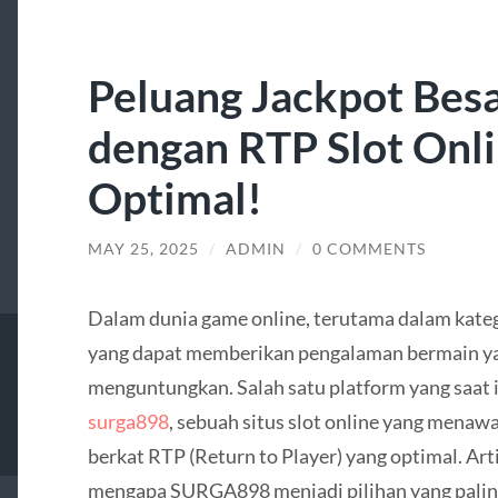
Peluang Jackpot Bes
dengan RTP Slot Onl
Optimal!
MAY 25, 2025
/
ADMIN
/
0 COMMENTS
Dalam dunia game online, terutama dalam katego
yang dapat memberikan pengalaman bermain 
menguntungkan. Salah satu platform yang saat i
surga898
, sebuah situs slot online yang mena
berkat RTP (Return to Player) yang optimal. Ar
mengapa SURGA898 menjadi pilihan yang paling 