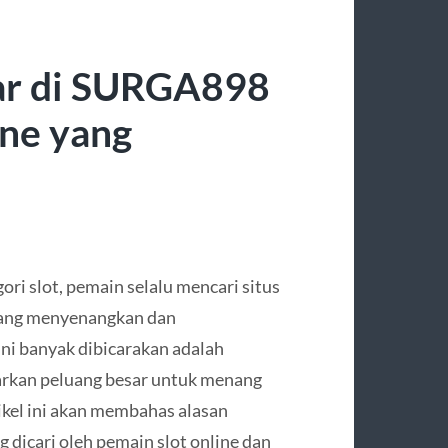
ar di SURGA898
ine yang
ri slot, pemain selalu mencari situs
yang menyenangkan dan
ni banyak dibicarakan adalah
warkan peluang besar untuk menang
tikel ini akan membahas alasan
dicari oleh pemain slot online dan