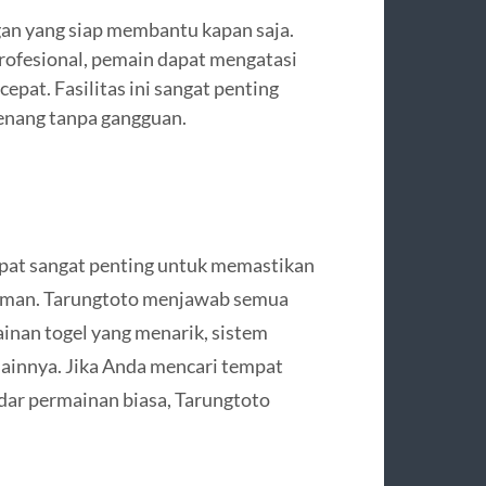
an yang siap membantu kapan saja.
rofesional, pemain dapat mengatasi
pat. Fasilitas ini sangat penting
enang tanpa gangguan.
epat sangat penting untuk memastikan
aman. Tarungtoto menjawab semua
nan togel yang menarik, sistem
ainnya. Jika Anda mencari tempat
dar permainan biasa, Tarungtoto