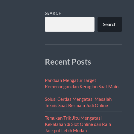
SEARCH
Search
Recent Posts
Panduan Mengatur Target
Kemenangan dan Kerugian Saat Main
Solusi Cerdas Mengatasi Masalah
Teknis Saat Bermain Judi Online
Temukan Trik Jitu Mengatasi
Kekalahan di Slot Online dan Raih
Jackpot Lebih Mudah