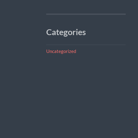
Categories
Uncategorized