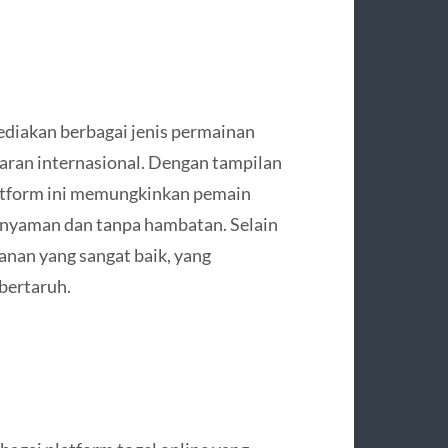
ediakan berbagai jenis permainan
asaran internasional. Dengan tampilan
latform ini memungkinkan pemain
 nyaman dan tanpa hambatan. Selain
anan yang sangat baik, yang
bertaruh.