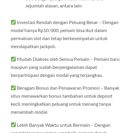
sejumlah alasan, antara lain:
Investasi Rendah dengan Peluang Besar – Dengan
modal hanya Rp10. 000, pemain bisa ikut dalam
permainan slot dan tetap berkesempatan untuk
mendapatkan jackpot.
Mudah Diakses oleh Semua Pemain – Pemain baru
maupun yang sudah berpengalaman dapat
berpartisipasi dengan modal yang terjangkau.
Beragam Bonus dan Penawaran Promosi – Banyak
situs menawarkan bonus tambahan untuk deposit
kecil, meningkatkan peluang untuk menang tanpa
menambah modal.
Lebih Banyak Waktu untuk Bermain – Dengan
pengelolaan keuangan yang baik, pemain dapat