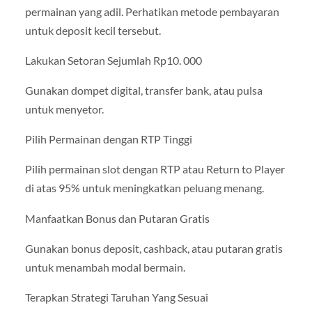
permainan yang adil. Perhatikan metode pembayaran
untuk deposit kecil tersebut.
Lakukan Setoran Sejumlah Rp10. 000
Gunakan dompet digital, transfer bank, atau pulsa
untuk menyetor.
Pilih Permainan dengan RTP Tinggi
Pilih permainan slot dengan RTP atau Return to Player
di atas 95% untuk meningkatkan peluang menang.
Manfaatkan Bonus dan Putaran Gratis
Gunakan bonus deposit, cashback, atau putaran gratis
untuk menambah modal bermain.
Terapkan Strategi Taruhan Yang Sesuai