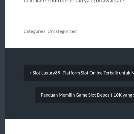
buktikan sendiri keseruan yang ditawarkan!.
Categories:
Uncategorized
« Slot Luxury89: Platform Slot Online Terbaik untuk
Panduan Memilih Game Slot Deposit 10K yang S