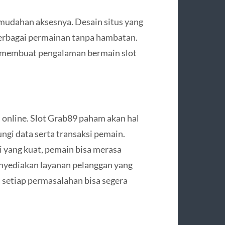
emudahan aksesnya. Desain situs yang
erbagai permainan tanpa hambatan.
 membuat pengalaman bermain slot
 online. Slot Grab89 paham akan hal
ngi data serta transaksi pemain.
i yang kuat, pemain bisa merasa
enyediakan layanan pelanggan yang
setiap permasalahan bisa segera