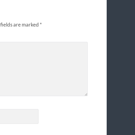
fields are marked
*