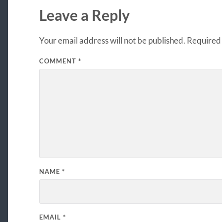
Leave a Reply
Your email address will not be published.
Required 
COMMENT
*
NAME
*
EMAIL
*