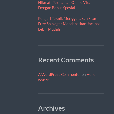
Nikmati Permainan Online Viral
Dengan Bonus Spesial
Pelajari Teknik Menggunakan Fitur
Free Spin agar Mendapatkan Jackpot
Lebih Mudah
Recent Comments
A WordPress Commenter
on
Hello
world!
Archives