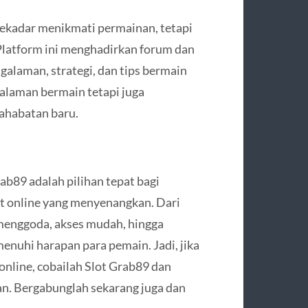
ekadar menikmati permainan, tetapi
 Platform ini menghadirkan forum dan
galaman, strategi, dan tips bermain
galaman bermain tetapi juga
habatan baru.
ab89 adalah pilihan tepat bagi
t online yang menyenangkan. Dari
 menggoda, akses mudah, hingga
enuhi harapan para pemain. Jadi, jika
online, cobailah Slot Grab89 dan
n. Bergabunglah sekarang juga dan