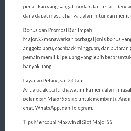
penarikan yang sangat mudah dan cepat. Deng
dana dapat masuk hanya dalam hitungan menit
Bonus dan Promosi Berlimpah
Major55 menawarkan berbagai jenis bonus yang
anggota baru, cashback mingguan, dan putaran g
pemain memiliki peluang yang lebih besar unt
banyak uang.
Layanan Pelanggan 24 Jam
Anda tidak perlu khawatir jika mengalami masa
pelanggan Major55 siap untuk membantu Anda se
chat, WhatsApp, dan Telegram.
Tips Mencapai Maxwin di Slot Major55