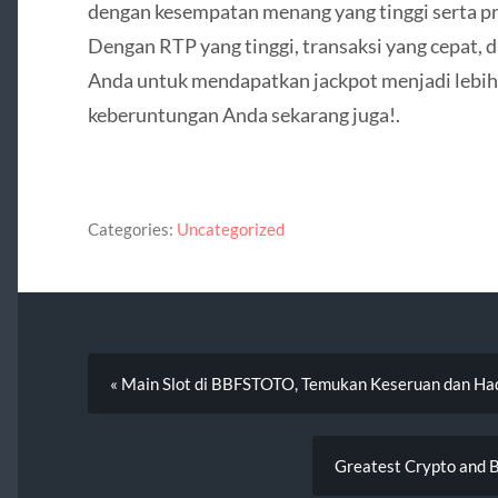
dengan kesempatan menang yang tinggi serta pr
Dengan RTP yang tinggi, transaksi yang cepat, 
Anda untuk mendapatkan jackpot menjadi lebih b
keberuntungan Anda sekarang juga!.
Categories:
Uncategorized
« Main Slot di BBFSTOTO, Temukan Keseruan dan Had
Greatest Crypto and B