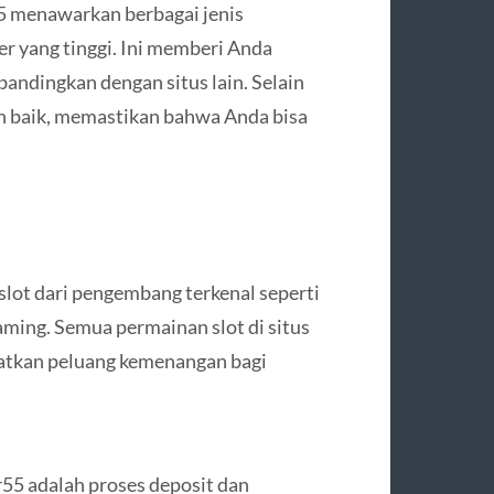
5 menawarkan berbagai jenis
r yang tinggi. Ini memberi Anda
bandingkan dengan situs lain. Selain
ngan baik, memastikan bahwa Anda bisa
ot dari pengembang terkenal seperti
ming. Semua permainan slot di situs
katkan peluang kemenangan bagi
55 adalah proses deposit dan