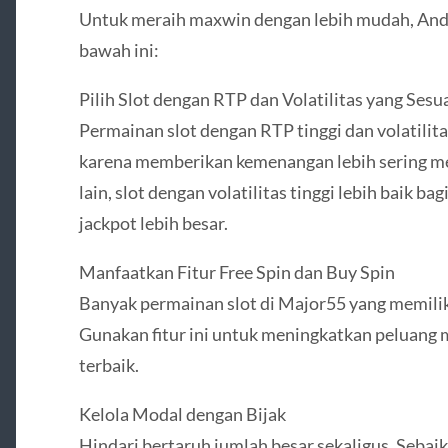
Untuk meraih maxwin dengan lebih mudah, Anda 
bawah ini:
Pilih Slot dengan RTP dan Volatilitas yang Sesu
Permainan slot dengan RTP tinggi dan volatilit
karena memberikan kemenangan lebih sering mes
lain, slot dengan volatilitas tinggi lebih baik 
jackpot lebih besar.
Manfaatkan Fitur Free Spin dan Buy Spin
Banyak permainan slot di Major55 yang memiliki 
Gunakan fitur ini untuk meningkatkan peluang
terbaik.
Kelola Modal dengan Bijak
Hindari bertaruh jumlah besar sekaligus. Sebai