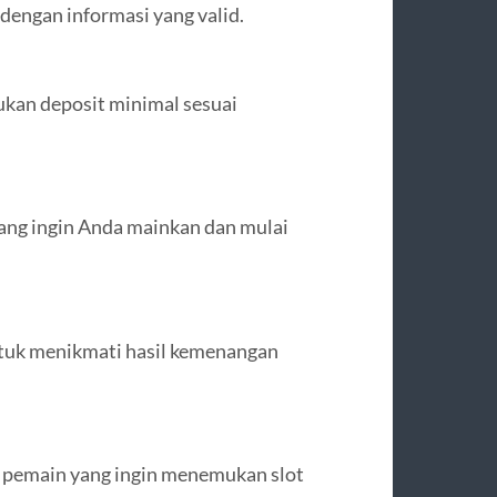
 dengan informasi yang valid.
ukan deposit minimal sesuai
 yang ingin Anda mainkan dan mulai
ntuk menikmati hasil kemenangan
a pemain yang ingin menemukan slot