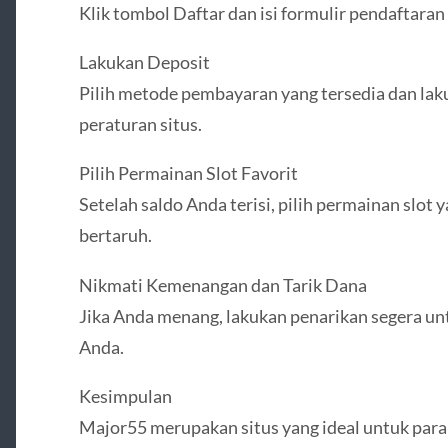
Klik tombol Daftar dan isi formulir pendaftaran
Lakukan Deposit
Pilih metode pembayaran yang tersedia dan lak
peraturan situs.
Pilih Permainan Slot Favorit
Setelah saldo Anda terisi, pilih permainan slot
bertaruh.
Nikmati Kemenangan dan Tarik Dana
Jika Anda menang, lakukan penarikan segera u
Anda.
Kesimpulan
Major55 merupakan situs yang ideal untuk par