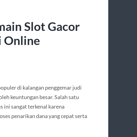
main Slot Gacor
i Online
populer di kalangan penggemar judi
eh keuntungan besar. Salah satu
us ini sangat terkenal karena
ses penarikan dana yang cepat serta