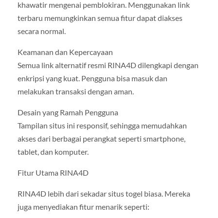
khawatir mengenai pemblokiran. Menggunakan link
terbaru memungkinkan semua fitur dapat diakses
secara normal.
Keamanan dan Kepercayaan
Semua link alternatif resmi RINA4D dilengkapi dengan
enkripsi yang kuat. Pengguna bisa masuk dan
melakukan transaksi dengan aman.
Desain yang Ramah Pengguna
Tampilan situs ini responsif, sehingga memudahkan
akses dari berbagai perangkat seperti smartphone,
tablet, dan komputer.
Fitur Utama RINA4D
RINA4D lebih dari sekadar situs togel biasa. Mereka
juga menyediakan fitur menarik seperti: