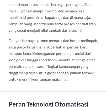
kemudahan akses melalui berbagai perangkat. Baik
melalui ponsel maupun komputer, pemain bisa
menikmati permainan kapan saja dan di mana saja.
Tampilan yang user-friendly serta proses pendaftaran
yang cepat menjadi nilai tambah dari situs ini.
Dengan berbagai promo menarik dan bonus melimpah,
situs gacor terus menarik perhatian pemain baru
maupun lama. Keberagaman permainan, mulai dari
slot, poker, hingga sportsbook, membuat pengalaman
bermain semakin seru. Tingkat kemenangan yang
tinggi menjadikan situs gacor sebagai pilihan terbaik
untuk meraih keuntungan maksimal.
Peran Teknologi Otomatisasi