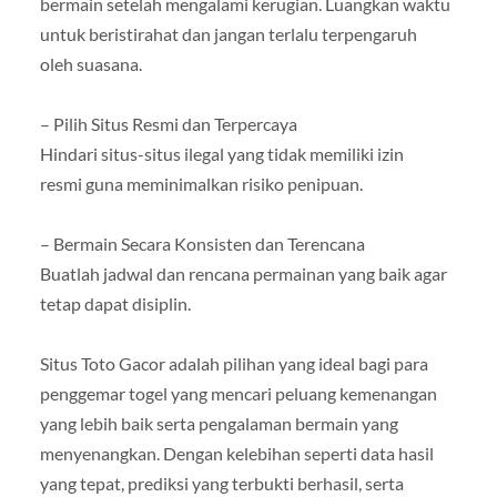
bermain setelah mengalami kerugian. Luangkan waktu
untuk beristirahat dan jangan terlalu terpengaruh
oleh suasana.
– Pilih Situs Resmi dan Terpercaya
Hindari situs-situs ilegal yang tidak memiliki izin
resmi guna meminimalkan risiko penipuan.
– Bermain Secara Konsisten dan Terencana
Buatlah jadwal dan rencana permainan yang baik agar
tetap dapat disiplin.
Situs Toto Gacor adalah pilihan yang ideal bagi para
penggemar togel yang mencari peluang kemenangan
yang lebih baik serta pengalaman bermain yang
menyenangkan. Dengan kelebihan seperti data hasil
yang tepat, prediksi yang terbukti berhasil, serta