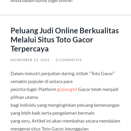
Anda dalam dunia togel online!
Peluang Judi Online Berkualitas
Melalui Situs Toto Gacor
Terpercaya
NOVEMBER 12, 2025
/
0 COMMENTS
Dalam industri perjudian daring, istilah “Toto Gacor”
semakin populer di antara para
pecinta togel. Platform
gudang4d
Gacor telah menjadi
pilihan utama
bagi individu yang menginginkan peluang kemenangan
yang lebih baik serta pengalaman bermain
yang seru. Artikel ini akan membahas secara mendalam
mengenai situs Toto Gacor, keunggulan