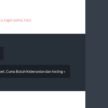
to
,
togel online
,
toto
et, Cuma Butuh Keberanian dan Insting »