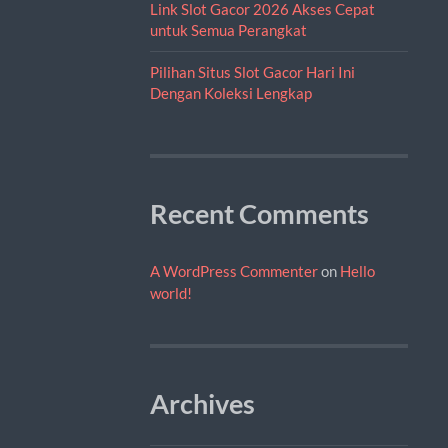
Link Slot Gacor 2026 Akses Cepat
untuk Semua Perangkat
Pilihan Situs Slot Gacor Hari Ini
Dengan Koleksi Lengkap
Recent Comments
A WordPress Commenter
on
Hello
world!
Archives