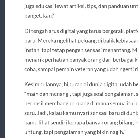
juga edukasi lewat artikel, tips, dan panduan 
banget, kan?
Di tengah arus digital yang terus bergerak, pla
baru. Mereka ngelihat peluang di balik kebiasa
instan, tapi tetap pengen sensasi menantang. 
menarik perhatian banyak orang dari berbagai 
coba, sampai pemain veteran yang udah ngerti 
Kesimpulannya, hiburan di dunia digital udah b
“main dan menang”, tapi juga soal pengalaman, 
berhasil membangun ruang di mana semua itu bi
seru. Jadi, kalau kamu nyari sensasi baru di dun
kamu lihat sendiri kenapa banyak orang bilang —
untung, tapi pengalaman yang bikin nagih.”