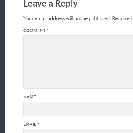
Leave a Reply
Your email address will not be published.
Required 
COMMENT
*
NAME
*
EMAIL
*