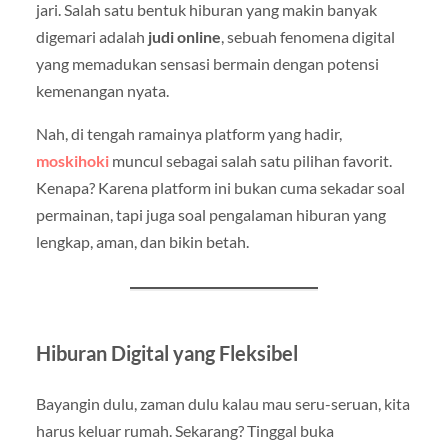
jari. Salah satu bentuk hiburan yang makin banyak
digemari adalah
judi online
, sebuah fenomena digital
yang memadukan sensasi bermain dengan potensi
kemenangan nyata.
Nah, di tengah ramainya platform yang hadir,
moskihoki
muncul sebagai salah satu pilihan favorit.
Kenapa? Karena platform ini bukan cuma sekadar soal
permainan, tapi juga soal pengalaman hiburan yang
lengkap, aman, dan bikin betah.
Hiburan Digital yang Fleksibel
Bayangin dulu, zaman dulu kalau mau seru-seruan, kita
harus keluar rumah. Sekarang? Tinggal buka