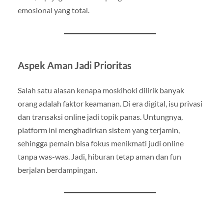
emosional yang total.
Aspek Aman Jadi Prioritas
Salah satu alasan kenapa moskihoki dilirik banyak
orang adalah faktor keamanan. Di era digital, isu privasi
dan transaksi online jadi topik panas. Untungnya,
platform ini menghadirkan sistem yang terjamin,
sehingga pemain bisa fokus menikmati judi online
tanpa was-was. Jadi, hiburan tetap aman dan fun
berjalan berdampingan.