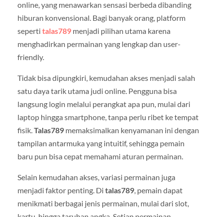
online, yang menawarkan sensasi berbeda dibanding
hiburan konvensional. Bagi banyak orang, platform
seperti
talas789
menjadi pilihan utama karena
menghadirkan permainan yang lengkap dan user-
friendly.
Tidak bisa dipungkiri, kemudahan akses menjadi salah
satu daya tarik utama judi online. Pengguna bisa
langsung login melalui perangkat apa pun, mulai dari
laptop hingga smartphone, tanpa perlu ribet ke tempat
fisik.
Talas789
memaksimalkan kenyamanan ini dengan
tampilan antarmuka yang intuitif, sehingga pemain
baru pun bisa cepat memahami aturan permainan.
Selain kemudahan akses, variasi permainan juga
menjadi faktor penting. Di
talas789
, pemain dapat
menikmati berbagai jenis permainan, mulai dari slot,
kartu, hingga taruhan angka. Setiap permainan