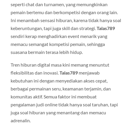
seperti chat dan turnamen, yang memungkinkan
pemain bertemu dan berkompetisi dengan orang lain.
Ini menambah sensasi hiburan, karena tidak hanya soal
keberuntungan, tapi juga skill dan strategi.
Talas789
sendiri kerap menghadirkan event menarik yang
memacu semangat kompetisi pemain, sehingga
suasana bermain terasa lebih hidup.
Tren hiburan digital masa kini memang menuntut
fleksibilitas dan inovasi.
Talas789
menjawab
kebutuhan ini dengan menyediakan akses cepat,
berbagai permainan seru, keamanan terjamin, dan
komunitas aktif. Semua faktor ini membuat
pengalaman judi online tidak hanya soal taruhan, tapi
juga soal hiburan yang menantang dan memacu
adrenalin.