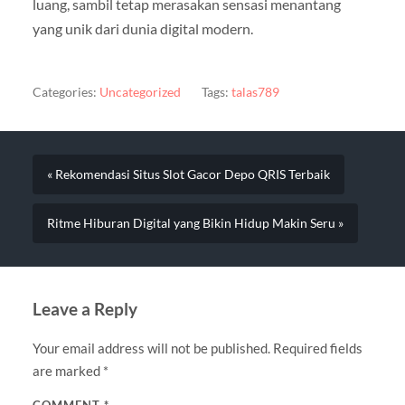
luang, sambil tetap merasakan sensasi menantang
yang unik dari dunia digital modern.
Categories:
Uncategorized
Tags:
talas789
« Rekomendasi Situs Slot Gacor Depo QRIS Terbaik
Ritme Hiburan Digital yang Bikin Hidup Makin Seru »
Leave a Reply
Your email address will not be published.
Required fields
are marked
*