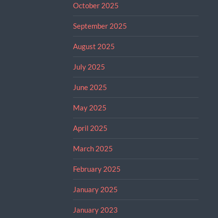
October 2025
September 2025
August 2025
July 2025
June 2025
May 2025
April 2025
March 2025
February 2025
January 2025
January 2023