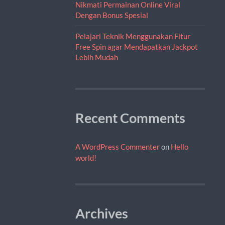
Nikmati Permainan Online Viral
Dengan Bonus Spesial
Pelajari Teknik Menggunakan Fitur
Free Spin agar Mendapatkan Jackpot
Lebih Mudah
Recent Comments
A WordPress Commenter
on
Hello
world!
Archives