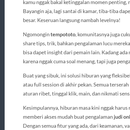
kamu nggak bakal ketinggalan momen penting, m
Bayangin aja, lagi santai di kamar, tiba-tiba da
besar. Keseruan langsung nambah levelnya!
Ngomongin
tempototo
, komunitasnya juga cuk
share tips, trik, bahkan pengalaman lucu mereka.
bisa dapet insight dari pemain lain. Kadang ad
karena nggak cuma soal menang, tapi juga peng
Buat yang sibuk, ini solusi hiburan yang fleksibel
atau full session di akhir pekan. Semua tersera
aturan ribet, tinggal klik, main, dan nikmati sen
Kesimpulannya, hiburan masa kini nggak harus r
memberi akses mudah buat pengalaman
judi on
Dengan semua fitur yang ada, dari keamanan, var