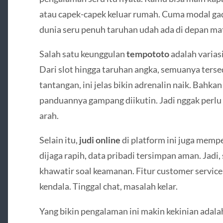
atau capek-capek keluar rumah. Cuma modal gadg
dunia seru penuh taruhan udah ada di depan ma
Salah satu keunggulan
tempototo
adalah varias
Dari slot hingga taruhan angka, semuanya ters
tantangan, ini jelas bikin adrenalin naik. Bahka
panduannya gampang diikutin. Jadi nggak perlu 
arah.
Selain itu,
judi online
di platform ini juga memp
dijaga rapih, data pribadi tersimpan aman. Jadi
khawatir soal keamanan. Fitur customer service
kendala. Tinggal chat, masalah kelar.
Yang bikin pengalaman ini makin kekinian adalah 