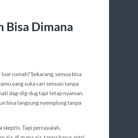
in Bisa Dimana
i luar rumah? Sekarang, semua bisa
amu yang suka cari sensasi tanpa
 hati dag-dig-dug tapi tetap nyaman.
pun bisa langsung nyemplung tanpa
 skeptis. Tapi percayalah,
 aja, di mana aja, tanpa harus antri