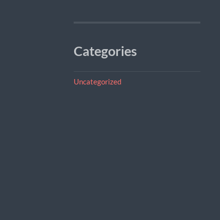
Categories
Uncategorized