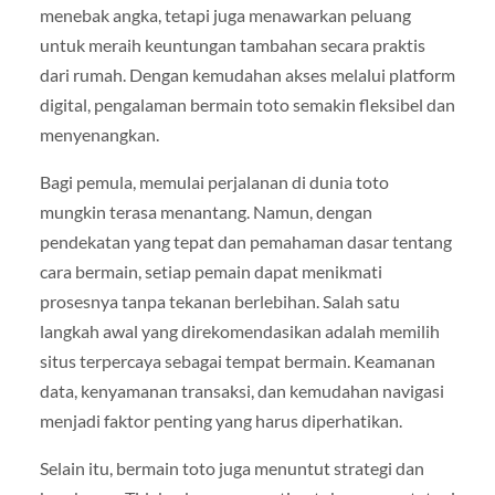
menebak angka, tetapi juga menawarkan peluang
untuk meraih keuntungan tambahan secara praktis
dari rumah. Dengan kemudahan akses melalui platform
digital, pengalaman bermain toto semakin fleksibel dan
menyenangkan.
Bagi pemula, memulai perjalanan di dunia toto
mungkin terasa menantang. Namun, dengan
pendekatan yang tepat dan pemahaman dasar tentang
cara bermain, setiap pemain dapat menikmati
prosesnya tanpa tekanan berlebihan. Salah satu
langkah awal yang direkomendasikan adalah memilih
situs terpercaya sebagai tempat bermain. Keamanan
data, kenyamanan transaksi, dan kemudahan navigasi
menjadi faktor penting yang harus diperhatikan.
Selain itu, bermain toto juga menuntut strategi dan