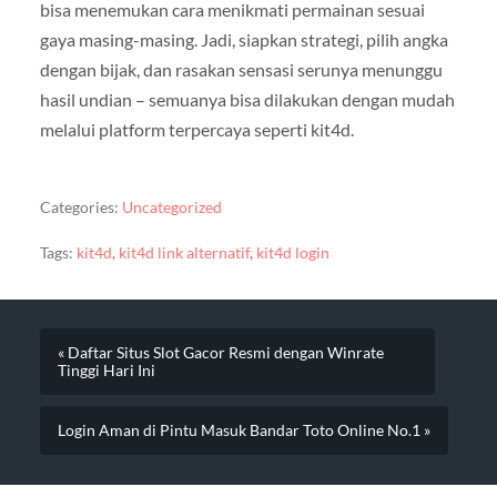
bisa menemukan cara menikmati permainan sesuai
gaya masing-masing. Jadi, siapkan strategi, pilih angka
dengan bijak, dan rasakan sensasi serunya menunggu
hasil undian – semuanya bisa dilakukan dengan mudah
melalui platform terpercaya seperti kit4d.
Categories:
Uncategorized
Tags:
kit4d
,
kit4d link alternatif
,
kit4d login
« Daftar Situs Slot Gacor Resmi dengan Winrate
Tinggi Hari Ini
Login Aman di Pintu Masuk Bandar Toto Online No.1 »