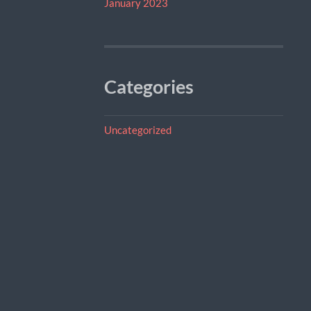
January 2023
Categories
Uncategorized