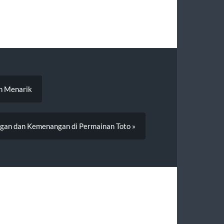
in Menarik
gan dan Kemenangan di Permainan Toto »