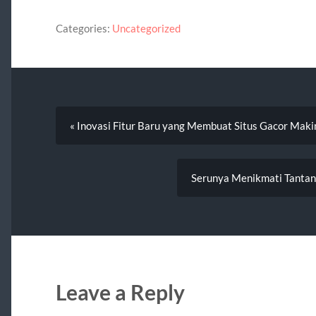
Categories:
Uncategorized
« Inovasi Fitur Baru yang Membuat Situs Gacor Mak
Serunya Menikmati Tantan
Leave a Reply