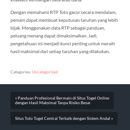
Dengan memahami RTP Toto gacor secara mendalam,
pemain dapat membuat keputusan taruhan yang lebih
bijak. Menggunakan data RTP sebagai panduan,
peluang menang dapat dimaksimalkan. Jadi,
pengetahuan ini menjadi kunci penting untuk meraih
hasil maksimal dari setiap taruhan yang dilakukan.
Categories:
Uncategorized
« Panduan Profesional Bermain di Situs Togel Online
dengan Hasil Maksimal Tanpa Risiko Besar
Situs Toto Togel Central Terbaik dengan Sistem Andal »