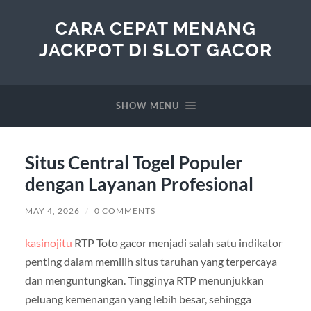
CARA CEPAT MENANG
JACKPOT DI SLOT GACOR
SHOW MENU
Situs Central Togel Populer
dengan Layanan Profesional
MAY 4, 2026
/
0 COMMENTS
kasinojitu
RTP Toto gacor menjadi salah satu indikator
penting dalam memilih situs taruhan yang terpercaya
dan menguntungkan. Tingginya RTP menunjukkan
peluang kemenangan yang lebih besar, sehingga