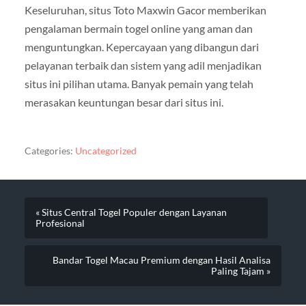
Keseluruhan, situs Toto Maxwin Gacor memberikan
pengalaman bermain togel online yang aman dan
menguntungkan. Kepercayaan yang dibangun dari
pelayanan terbaik dan sistem yang adil menjadikan
situs ini pilihan utama. Banyak pemain yang telah
merasakan keuntungan besar dari situs ini.
Categories:
Uncategorized
« Situs Central Togel Populer dengan Layanan
Profesional
Bandar Togel Macau Premium dengan Hasil Analisa
Paling Tajam »