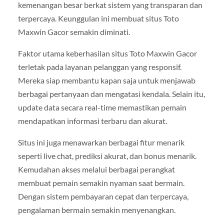
kemenangan besar berkat sistem yang transparan dan
terpercaya. Keunggulan ini membuat situs Toto
Maxwin Gacor semakin diminati.
Faktor utama keberhasilan situs Toto Maxwin Gacor
terletak pada layanan pelanggan yang responsif.
Mereka siap membantu kapan saja untuk menjawab
berbagai pertanyaan dan mengatasi kendala. Selain itu,
update data secara real-time memastikan pemain
mendapatkan informasi terbaru dan akurat.
Situs ini juga menawarkan berbagai fitur menarik
seperti live chat, prediksi akurat, dan bonus menarik.
Kemudahan akses melalui berbagai perangkat
membuat pemain semakin nyaman saat bermain.
Dengan sistem pembayaran cepat dan terpercaya,
pengalaman bermain semakin menyenangkan.