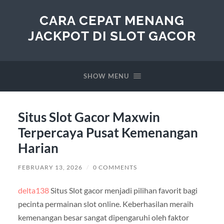
CARA CEPAT MENANG
JACKPOT DI SLOT GACOR
SHOW MENU
Situs Slot Gacor Maxwin
Terpercaya Pusat Kemenangan
Harian
FEBRUARY 13, 2026
/
0 COMMENTS
delta138
Situs Slot gacor menjadi pilihan favorit bagi
pecinta permainan slot online. Keberhasilan meraih
kemenangan besar sangat dipengaruhi oleh faktor