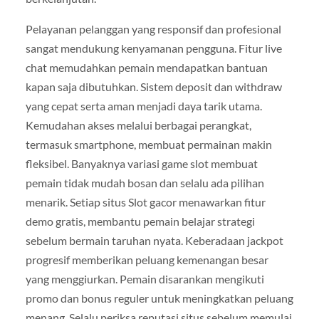
Pelayanan pelanggan yang responsif dan profesional
sangat mendukung kenyamanan pengguna. Fitur live
chat memudahkan pemain mendapatkan bantuan
kapan saja dibutuhkan. Sistem deposit dan withdraw
yang cepat serta aman menjadi daya tarik utama.
Kemudahan akses melalui berbagai perangkat,
termasuk smartphone, membuat permainan makin
fleksibel. Banyaknya variasi game slot membuat
pemain tidak mudah bosan dan selalu ada pilihan
menarik. Setiap situs Slot gacor menawarkan fitur
demo gratis, membantu pemain belajar strategi
sebelum bermain taruhan nyata. Keberadaan jackpot
progresif memberikan peluang kemenangan besar
yang menggiurkan. Pemain disarankan mengikuti
promo dan bonus reguler untuk meningkatkan peluang
menang. Selalu periksa reputasi situs sebelum memulai