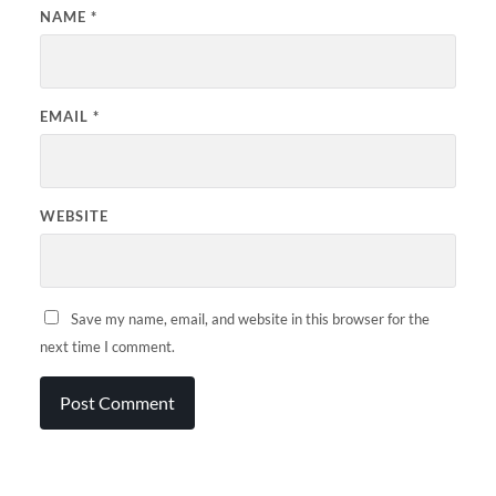
NAME
*
EMAIL
*
WEBSITE
Save my name, email, and website in this browser for the
next time I comment.