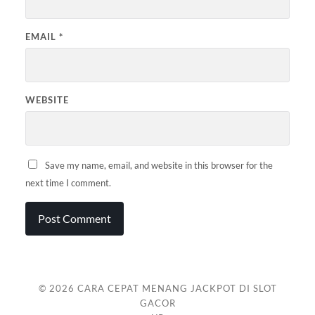
EMAIL
*
WEBSITE
Save my name, email, and website in this browser for the
next time I comment.
© 2026
CARA CEPAT MENANG JACKPOT DI SLOT
GACOR