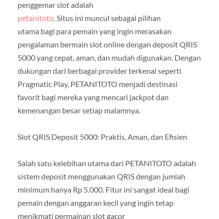
penggemar slot adalah
petanitoto
. Situs ini muncul sebagai pilihan
utama bagi para pemain yang ingin merasakan
pengalaman bermain slot online dengan deposit QRIS
5000 yang cepat, aman, dan mudah digunakan. Dengan
dukungan dari berbagai provider terkenal seperti
Pragmatic Play, PETANITOTO menjadi destinasi
favorit bagi mereka yang mencari jackpot dan
kemenangan besar setiap malamnya.
Slot QRIS Deposit 5000: Praktis, Aman, dan Efisien
Salah satu kelebihan utama dari PETANITOTO adalah
sistem deposit menggunakan QRIS dengan jumlah
minimum hanya Rp 5.000. Fitur ini sangat ideal bagi
pemain dengan anggaran kecil yang ingin tetap
menikmati permainan slot gacor