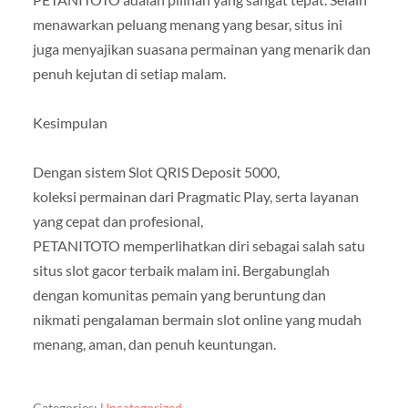
menawarkan peluang menang yang besar, situs ini
juga menyajikan suasana permainan yang menarik dan
penuh kejutan di setiap malam.
Kesimpulan
Dengan sistem Slot QRIS Deposit 5000,
koleksi permainan dari Pragmatic Play, serta layanan
yang cepat dan profesional,
PETANITOTO memperlihatkan diri sebagai salah satu
situs slot gacor terbaik malam ini. Bergabunglah
dengan komunitas pemain yang beruntung dan
nikmati pengalaman bermain slot online yang mudah
menang, aman, dan penuh keuntungan.