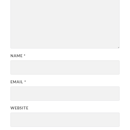
NAME
*
EMAIL
*
WEBSITE