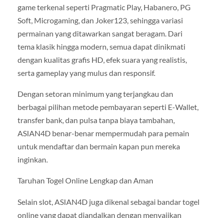
game terkenal seperti Pragmatic Play, Habanero, PG
Soft, Microgaming, dan Joker123, sehingga variasi
permainan yang ditawarkan sangat beragam. Dari
tema klasik hingga modern, semua dapat dinikmati
dengan kualitas grafis HD, efek suara yang realistis,
serta gameplay yang mulus dan responsif.
Dengan setoran minimum yang terjangkau dan
berbagai pilihan metode pembayaran seperti E-Wallet,
transfer bank, dan pulsa tanpa biaya tambahan,
ASIAN4D benar-benar mempermudah para pemain
untuk mendaftar dan bermain kapan pun mereka
inginkan.
Taruhan Togel Online Lengkap dan Aman
Selain slot, ASIAN4D juga dikenal sebagai bandar togel
online yang dapat diandalkan dengan menyajikan