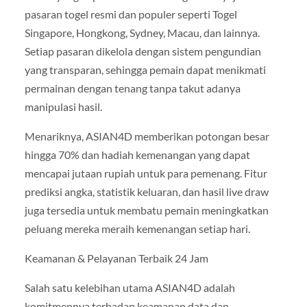
pasaran togel resmi dan populer seperti Togel
Singapore, Hongkong, Sydney, Macau, dan lainnya.
Setiap pasaran dikelola dengan sistem pengundian
yang transparan, sehingga pemain dapat menikmati
permainan dengan tenang tanpa takut adanya
manipulasi hasil.
Menariknya, ASIAN4D memberikan potongan besar
hingga 70% dan hadiah kemenangan yang dapat
mencapai jutaan rupiah untuk para pemenang. Fitur
prediksi angka, statistik keluaran, dan hasil live draw
juga tersedia untuk membatu pemain meningkatkan
peluang mereka meraih kemenangan setiap hari.
Keamanan & Pelayanan Terbaik 24 Jam
Salah satu kelebihan utama ASIAN4D adalah
komitmennya terhadap keamanan data dan