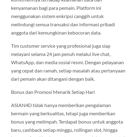
kenyamanan bagi para pemain. Platform ini
menggunakan sistem enkripsi canggih untuk
melindungi semua transaksi dan informasi pribadi
anggota dari kemungkinan kebocoran data.
Tim customer service yang profesional juga siap
melayani selama 24 jam penuh melalui live chat,
WhatsApp, dan media sosial resmi. Dengan pelayanan
yang cepat dan ramah, setiap masalah atau pertanyaan
dari pemain akan ditangani dengan baik.
Bonus dan Promosi Menarik Setiap Hari
ASIAN4D tidak hanya memberikan pengalaman
bermain yang berkualitas, tetapi juga memberikan
bonus yang melimpah. Terdapat bonus untuk anggota
baru, cashback setiap minggu, rollingan slot, hingga