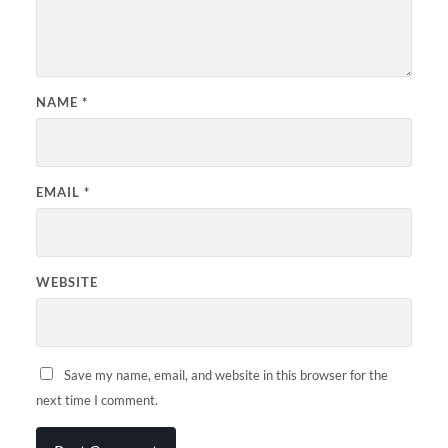
NAME
*
EMAIL
*
WEBSITE
Save my name, email, and website in this browser for the
next time I comment.