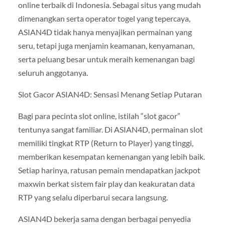
online terbaik di Indonesia. Sebagai situs yang mudah
dimenangkan serta operator togel yang tepercaya,
ASIAN4D tidak hanya menyajikan permainan yang
seru, tetapi juga menjamin keamanan, kenyamanan,
serta peluang besar untuk meraih kemenangan bagi
seluruh anggotanya.
Slot Gacor ASIAN4D: Sensasi Menang Setiap Putaran
Bagi para pecinta slot online, istilah “slot gacor”
tentunya sangat familiar. Di ASIAN4D, permainan slot
memiliki tingkat RTP (Return to Player) yang tinggi,
memberikan kesempatan kemenangan yang lebih baik.
Setiap harinya, ratusan pemain mendapatkan jackpot
maxwin berkat sistem fair play dan keakuratan data
RTP yang selalu diperbarui secara langsung.
ASIAN4D bekerja sama dengan berbagai penyedia