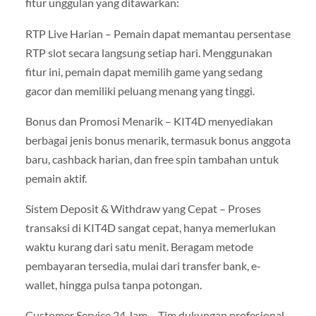
fitur unggulan yang ditawarkan:
RTP Live Harian – Pemain dapat memantau persentase
RTP slot secara langsung setiap hari. Menggunakan
fitur ini, pemain dapat memilih game yang sedang
gacor dan memiliki peluang menang yang tinggi.
Bonus dan Promosi Menarik – KIT4D menyediakan
berbagai jenis bonus menarik, termasuk bonus anggota
baru, cashback harian, dan free spin tambahan untuk
pemain aktif.
Sistem Deposit & Withdraw yang Cepat – Proses
transaksi di KIT4D sangat cepat, hanya memerlukan
waktu kurang dari satu menit. Beragam metode
pembayaran tersedia, mulai dari transfer bank, e-
wallet, hingga pulsa tanpa potongan.
Customer Service 24 Jam – Tim dukungan profesional