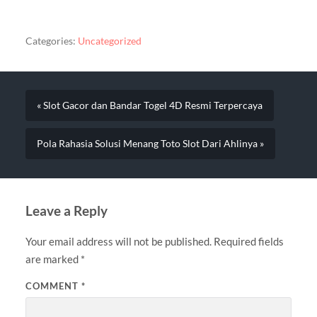
Categories:
Uncategorized
« Slot Gacor dan Bandar Togel 4D Resmi Terpercaya
Pola Rahasia Solusi Menang Toto Slot Dari Ahlinya »
Leave a Reply
Your email address will not be published.
Required fields
are marked
*
COMMENT
*