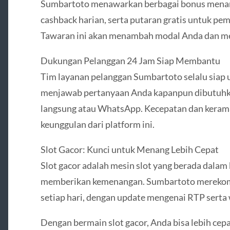
Sumbartoto menawarkan berbagai bonus menari
cashback harian, serta putaran gratis untuk pem
Tawaran ini akan menambah modal Anda dan m
Dukungan Pelanggan 24 Jam Siap Membantu
Tim layanan pelanggan Sumbartoto selalu siap
menjawab pertanyaan Anda kapanpun dibutuhkan
langsung atau WhatsApp. Kecepatan dan kerama
keunggulan dari platform ini.
Slot Gacor: Kunci untuk Menang Lebih Cepat
Slot gacor adalah mesin slot yang berada dalam k
memberikan kemenangan. Sumbartoto merekome
setiap hari, dengan update mengenai RTP serta
Dengan bermain slot gacor, Anda bisa lebih ce