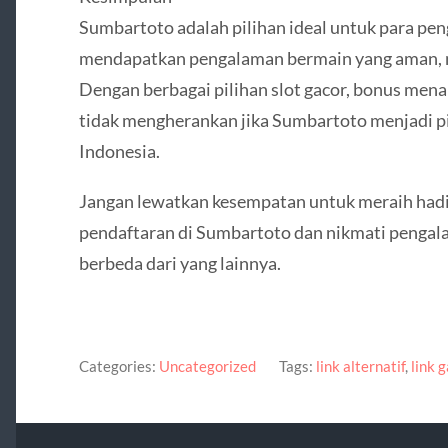
Sumbartoto adalah pilihan ideal untuk para pen
mendapatkan pengalaman bermain yang aman,
Dengan berbagai pilihan slot gacor, bonus menar
tidak mengherankan jika Sumbartoto menjadi p
Indonesia.
Jangan lewatkan kesempatan untuk meraih hadi
pendaftaran di Sumbartoto dan nikmati pengala
berbeda dari yang lainnya.
Categories:
Uncategorized
Tags:
link alternatif
,
link 