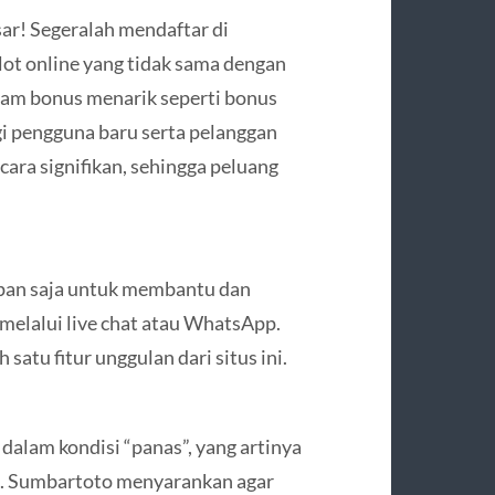
ar! Segeralah mendaftar di
ot online yang tidak sama dengan
am bonus menarik seperti bonus
gi pengguna baru serta pelanggan
cara signifikan, sehingga peluang
apan saja untuk membantu dan
melalui live chat atau WhatsApp.
atu fitur unggulan dari situs ini.
dalam kondisi “panas”, yang artinya
. Sumbartoto menyarankan agar