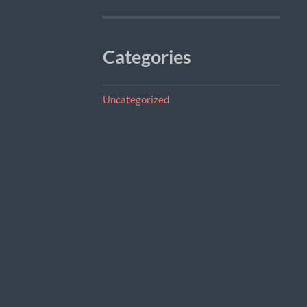
Categories
Uncategorized