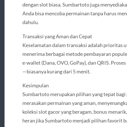
dengan slot biasa. Sumbartoto juga menyediaka
Anda bisa mencoba permainan tanpa harus men
dahulu.
Transaksi yang Aman dan Cepat
Keselamatan dalam transaksi adalah prioritas 
menerima berbagai metode pembayaran populer d
e-wallet (Dana, OVO, GoPay), dan QRIS. Proses 
—biasanya kurang dari 5 menit.
Kesimpulan
Sumbartoto merupakan pilihan yang tepat bagi p
merasakan permainan yang aman, menyenangk
koleksi slot gacor yang beragam, bonus menarik,
heran jika Sumbartoto menjadi pilihan favorit 