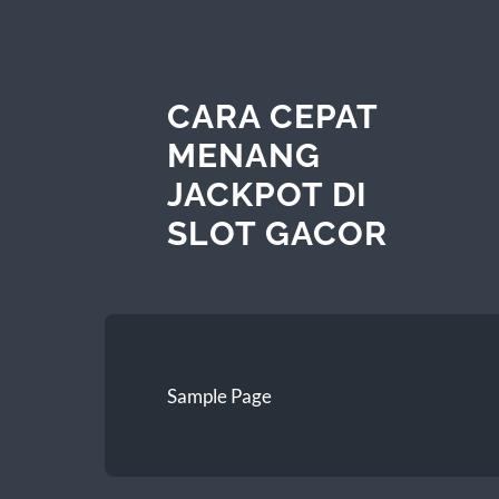
CARA CEPAT
MENANG
JACKPOT DI
SLOT GACOR
Sample Page