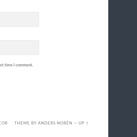
ext time I comment.
COR
THEME BY
ANDERS NORÉN
—
UP ↑