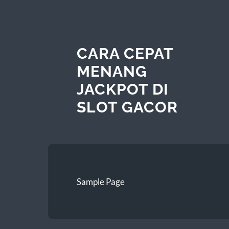
CARA CEPAT
MENANG
JACKPOT DI
SLOT GACOR
Sample Page