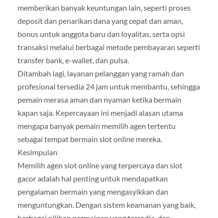
memberikan banyak keuntungan lain, seperti proses
deposit dan penarikan dana yang cepat dan aman,
bonus untuk anggota baru dan loyalitas, serta opsi
transaksi melalui berbagai metode pembayaran seperti
transfer bank, e-wallet, dan pulsa.
Ditambah lagi, layanan pelanggan yang ramah dan
profesional tersedia 24 jam untuk membantu, sehingga
pemain merasa aman dan nyaman ketika bermain
kapan saja. Kepercayaan ini menjadi alasan utama
mengapa banyak pemain memilih agen tertentu
sebagai tempat bermain slot online mereka.
Kesimpulan
Memilih agen slot online yang terpercaya dan slot
gacor adalah hal penting untuk mendapatkan
pengalaman bermain yang mengasyikkan dan
menguntungkan. Dengan sistem keamanan yang baik,
berbagai pilihan permainan yang tersedia, dan