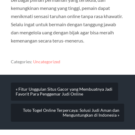
kemungkinan menang yang tinggi, pemain dapat
menikmati sensasi taruhan online tanpa rasa khawatir.
Selalu ingat untuk bermain dengan tanggung jawab
dan mengelola uang dengan bijak agar bisa meraih
kemenangan secara terus-menerus.
Categories:
Uncategorized
« Fitur Unggulan Situs Gacor yang Membuatnya Jadi
Favorit Para Penggemar Judi Online
Toto Togel Online Terpercaya: Solusi Judi Aman dan
Menguntungkan di Indonesia »