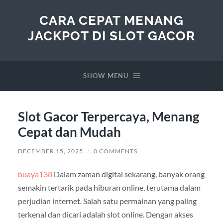
CARA CEPAT MENANG
JACKPOT DI SLOT GACOR
SHOW MENU
Slot Gacor Terpercaya, Menang
Cepat dan Mudah
DECEMBER 15, 2025
/
0 COMMENTS
buaya138
Dalam zaman digital sekarang, banyak orang
semakin tertarik pada hiburan online, terutama dalam
perjudian internet. Salah satu permainan yang paling
terkenal dan dicari adalah slot online. Dengan akses