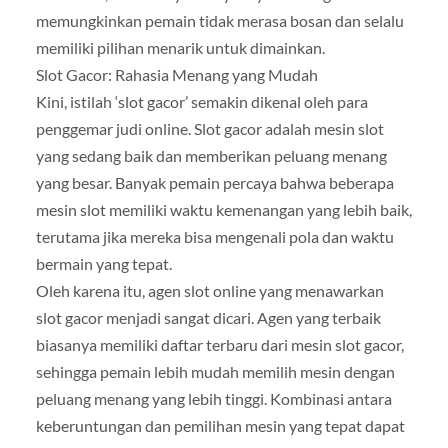
memungkinkan pemain tidak merasa bosan dan selalu
memiliki pilihan menarik untuk dimainkan.
Slot Gacor: Rahasia Menang yang Mudah
Kini, istilah ‘slot gacor’ semakin dikenal oleh para
penggemar judi online. Slot gacor adalah mesin slot
yang sedang baik dan memberikan peluang menang
yang besar. Banyak pemain percaya bahwa beberapa
mesin slot memiliki waktu kemenangan yang lebih baik,
terutama jika mereka bisa mengenali pola dan waktu
bermain yang tepat.
Oleh karena itu, agen slot online yang menawarkan
slot gacor menjadi sangat dicari. Agen yang terbaik
biasanya memiliki daftar terbaru dari mesin slot gacor,
sehingga pemain lebih mudah memilih mesin dengan
peluang menang yang lebih tinggi. Kombinasi antara
keberuntungan dan pemilihan mesin yang tepat dapat