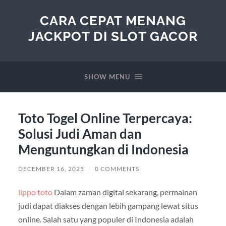
CARA CEPAT MENANG
JACKPOT DI SLOT GACOR
SHOW MENU
Toto Togel Online Terpercaya:
Solusi Judi Aman dan
Menguntungkan di Indonesia
DECEMBER 16, 2025
/
0 COMMENTS
lippo toto
Dalam zaman digital sekarang, permainan
judi dapat diakses dengan lebih gampang lewat situs
online. Salah satu yang populer di Indonesia adalah