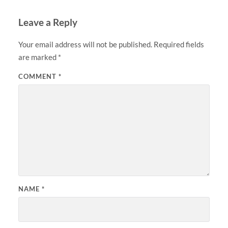
Leave a Reply
Your email address will not be published.
Required fields
are marked
*
COMMENT
*
NAME
*