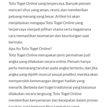
Toto Togel Online yang terpercaya. Banyak pemain
mencari situs yang aman, resmi, dan memberikan
peluang menang yang besar. Artikel ini akan
menjelaskan mengapa Toto Togel Online yang
terpercaya menjadi pilihan utama serta bagaimana
cara memastikan keamanan dan keuntungan saat
bermain.
Apa Itu Toto Togel Online?
Toto Togel Online merupakan jenis permainan judi
angka yang dilakukan secara online. Pemain hanya
perlu memasang taruhan pada angka tertentu, dan jika
angka yang dipilih muncul sesuai prediksi, mereka akan
memperoleh kemenangan dengan hadiah yang
menarik. Berbeda dari togel tradisional yang biasanya
dilakukan secara langsung, Toto Togel Online
memberikan kenyamanan dan kecepatan dalam proses
taruhan, juga berbagai fitur tambahan yang