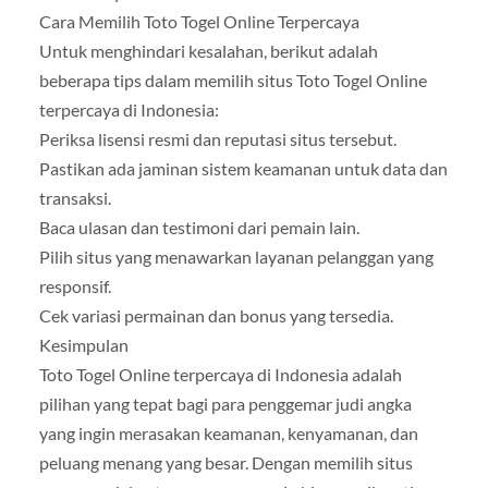
Cara Memilih Toto Togel Online Terpercaya
Untuk menghindari kesalahan, berikut adalah
beberapa tips dalam memilih situs Toto Togel Online
terpercaya di Indonesia:
Periksa lisensi resmi dan reputasi situs tersebut.
Pastikan ada jaminan sistem keamanan untuk data dan
transaksi.
Baca ulasan dan testimoni dari pemain lain.
Pilih situs yang menawarkan layanan pelanggan yang
responsif.
Cek variasi permainan dan bonus yang tersedia.
Kesimpulan
Toto Togel Online terpercaya di Indonesia adalah
pilihan yang tepat bagi para penggemar judi angka
yang ingin merasakan keamanan, kenyamanan, dan
peluang menang yang besar. Dengan memilih situs