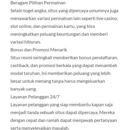
Beragam Pilihan Permainan
Selain togel angka, situs yang dipercaya umumnya juga
menawarkan variasi permainan lain seperti live casino,
slot online, dan permainan kartu, yang bisa
meningkatkan peluang keuntungan dan memberi
variasi hiburan.
Bonus dan Promosi Menarik
Situs resmi seringkali memberikan bonus pendaftaran,
cashback, dan promosi berkala yang dapat menambah
modal taruhan. Ini memberikan peluang yang lebih
besar untuk menang tanpa harus mengeluarkan
banyak uang.
Layanan Pelanggan 24/7
Layanan pelanggan yang siap membantu kapan saja
menjadi tanda sebuah situs dapat dipercaya. Mereka
dengan cepat dan ramah dapat menjawab pertanyaan
serta menyelesaikan masalah.