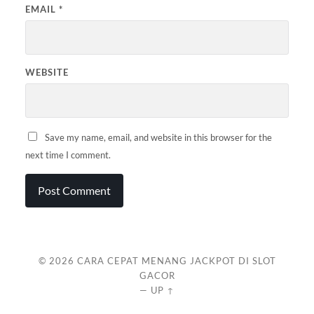
EMAIL
*
WEBSITE
Save my name, email, and website in this browser for the
next time I comment.
© 2026
CARA CEPAT MENANG JACKPOT DI SLOT
GACOR
—
UP ↑