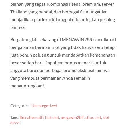
pilihan yang tepat. Kombinasi lisensi premium, server
Thailand yang handal, dan berbagai fitur unggulan
menjadikan platform ini unggul dibandingkan pesaing
lainnya.
Bergabunglah sekarang di MEGAWIN288 dan nikmati
pengalaman bermain slot yang tidak hanya seru tetapi
juga penuh peluang untuk mendapatkan kemenangan
besar setiap hari. Dapatkan bonus menarik untuk
anggota baru dan berbagai promo eksklusif lainnya
yang membuat permainan Anda semakin
menguntungkan!.
Categories:
Uncategorized
Tags:
link alternatif
,
link slot
,
megawin288
,
situs slot
,
slot
gacor