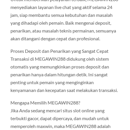
menyediakan layanan live chat yang aktif selama 24
jam, siap membantu semua kebutuhan dan masalah
yang dihadapi oleh pemain. Baik mengenai deposit,
penarikan, atau masalah teknis permainan, semuanya
akan ditangani dengan cepat dan profesional.
Proses Deposit dan Penarikan yang Sangat Cepat
Transaksi di MEGAWIN288 didukung oleh sistem
otomatis yang memungkinkan proses deposit dan
penarikan hanya dalam hitungan detik. Ini sangat
penting untuk pemain yang menginginkan
kenyamanan dan kecepatan saat melakukan transaksi.
Mengapa Memilih MEGAWIN288?
Jika Anda sedang mencari situs slot online yang
terbukti gacor, dapat dipercaya, dan mudah untuk
memperoleh maxwin, maka MEGAWIN288 adalah