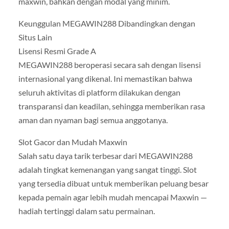
maxwin, bahkan dengan modal yang minim.
Keunggulan MEGAWIN288 Dibandingkan dengan
Situs Lain
Lisensi Resmi Grade A
MEGAWIN288 beroperasi secara sah dengan lisensi
internasional yang dikenal. Ini memastikan bahwa
seluruh aktivitas di platform dilakukan dengan
transparansi dan keadilan, sehingga memberikan rasa
aman dan nyaman bagi semua anggotanya.
Slot Gacor dan Mudah Maxwin
Salah satu daya tarik terbesar dari MEGAWIN288
adalah tingkat kemenangan yang sangat tinggi. Slot
yang tersedia dibuat untuk memberikan peluang besar
kepada pemain agar lebih mudah mencapai Maxwin —
hadiah tertinggi dalam satu permainan.