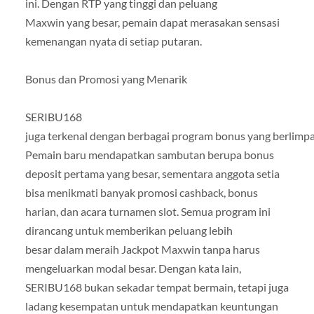
ini. Dengan RTP yang tinggi dan peluang
Maxwin yang besar, pemain dapat merasakan sensasi
kemenangan nyata di setiap putaran.
Bonus dan Promosi yang Menarik
SERIBU168
juga terkenal dengan berbagai program bonus yang berlimpa
Pemain baru mendapatkan sambutan berupa bonus
deposit pertama yang besar, sementara anggota setia
bisa menikmati banyak promosi cashback, bonus
harian, dan acara turnamen slot. Semua program ini
dirancang untuk memberikan peluang lebih
besar dalam meraih Jackpot Maxwin tanpa harus
mengeluarkan modal besar. Dengan kata lain,
SERIBU168 bukan sekadar tempat bermain, tetapi juga
ladang kesempatan untuk mendapatkan keuntungan