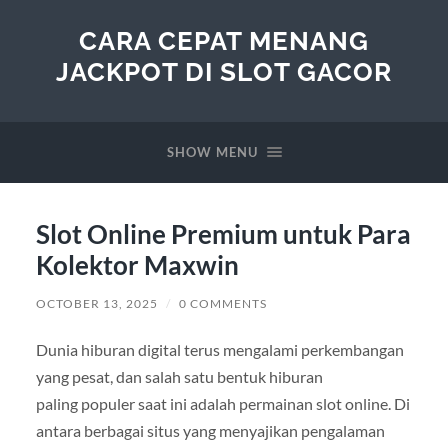
CARA CEPAT MENANG
JACKPOT DI SLOT GACOR
SHOW MENU
Slot Online Premium untuk Para
Kolektor Maxwin
OCTOBER 13, 2025
/
0 COMMENTS
Dunia hiburan digital terus mengalami perkembangan
yang pesat, dan salah satu bentuk hiburan
paling populer saat ini adalah permainan slot online. Di
antara berbagai situs yang menyajikan pengalaman