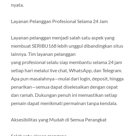
nyata.
Layanan Pelanggan Profesional Selama 24 Jam
Layanan pelanggan menjadi salah satu aspek yang
membuat SERIBU168 lebih unggul dibandingkan situs
lainnya. Tim layanan pelanggan
yang profesional selalu siap membantu selama 24 jam
setiap hari melalui live chat, WhatsApp, dan Telegram.
Apa pun masalahnya—mulai dari login, deposit, hingga
penarikan—semua dapat diselesaikan dengan cepat
dan ramah. Dukungan penuh ini memastikan setiap
pemain dapat menikmati permainan tanpa kendala.
Aksesibilitas yang Mudah di Semua Perangkat
Salah satu alasan mengapa