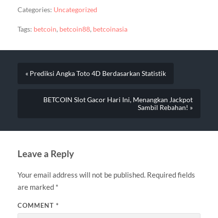
Categories:
Uncategorized
Tags:
betcoin
,
betcoin88
,
betcoinasia
« Prediksi Angka Toto 4D Berdasarkan Statistik
BETCOIN Slot Gacor Hari Ini, Menangkan Jackpot
Sambil Rebahan! »
Leave a Reply
Your email address will not be published.
Required fields
are marked
*
COMMENT
*