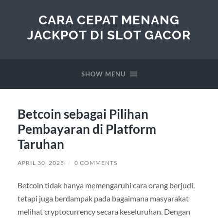
CARA CEPAT MENANG
JACKPOT DI SLOT GACOR
SHOW MENU
Betcoin sebagai Pilihan
Pembayaran di Platform
Taruhan
APRIL 30, 2025
/
0 COMMENTS
Betcoin tidak hanya memengaruhi cara orang berjudi,
tetapi juga berdampak pada bagaimana masyarakat
melihat cryptocurrency secara keseluruhan. Dengan