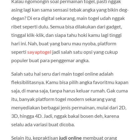
Kalau ngomongin soal permainan togel, pasti nggak
asing lagi kan sama sensasi tebak angka yang bikin deg-
degan? Di era digital sekarang, main togel udah nggak
ribet seperti dulu. Semua bisa dilakukan dari gadget,
tinggal klik-klik, dan siapa tahu hoki kamu lagi tinggi
hari ini. Nah, buat yang baru mau nyoba, platform
seperti
sayaptogel
jadi salah satu opsi yang cukup
populer buat para penggemar angka.
Salah satu hal seru dari main togel online adalah
fleksibilitasnya. Kamu bisa pilih angka favoritmu kapan
saja, di mana saja, tanpa harus keluar rumah. Gak cuma
itu, banyak platform togel modern sekarang yang
menyediakan berbagai jenis permainan, mulai dari 2D,
3D, hingga 4D. Jadi, nggak bakal bosen deh, karena
selalu ada variasi buat dicoba.
Selain itu, kepraktisan
judi online
membuat orang