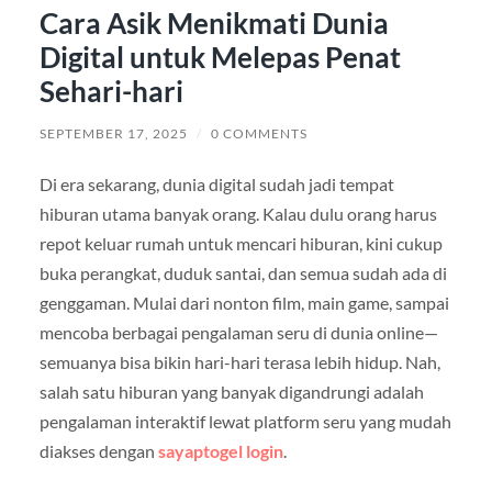
Cara Asik Menikmati Dunia
Digital untuk Melepas Penat
Sehari-hari
SEPTEMBER 17, 2025
/
0 COMMENTS
Di era sekarang, dunia digital sudah jadi tempat
hiburan utama banyak orang. Kalau dulu orang harus
repot keluar rumah untuk mencari hiburan, kini cukup
buka perangkat, duduk santai, dan semua sudah ada di
genggaman. Mulai dari nonton film, main game, sampai
mencoba berbagai pengalaman seru di dunia online—
semuanya bisa bikin hari-hari terasa lebih hidup. Nah,
salah satu hiburan yang banyak digandrungi adalah
pengalaman interaktif lewat platform seru yang mudah
diakses dengan
sayaptogel login
.