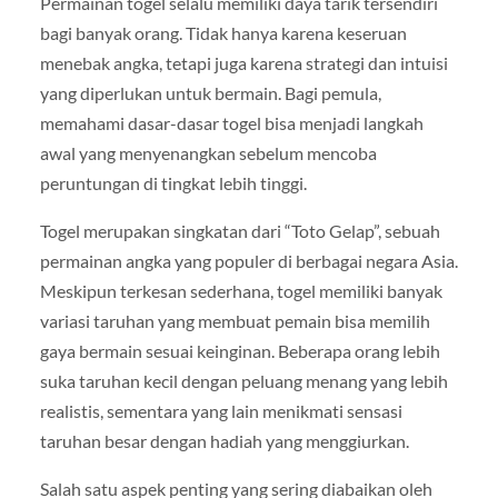
Permainan togel selalu memiliki daya tarik tersendiri
bagi banyak orang. Tidak hanya karena keseruan
menebak angka, tetapi juga karena strategi dan intuisi
yang diperlukan untuk bermain. Bagi pemula,
memahami dasar-dasar togel bisa menjadi langkah
awal yang menyenangkan sebelum mencoba
peruntungan di tingkat lebih tinggi.
Togel merupakan singkatan dari “Toto Gelap”, sebuah
permainan angka yang populer di berbagai negara Asia.
Meskipun terkesan sederhana, togel memiliki banyak
variasi taruhan yang membuat pemain bisa memilih
gaya bermain sesuai keinginan. Beberapa orang lebih
suka taruhan kecil dengan peluang menang yang lebih
realistis, sementara yang lain menikmati sensasi
taruhan besar dengan hadiah yang menggiurkan.
Salah satu aspek penting yang sering diabaikan oleh