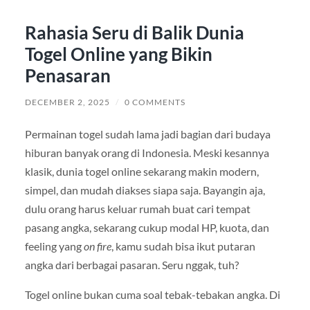
Rahasia Seru di Balik Dunia
Togel Online yang Bikin
Penasaran
DECEMBER 2, 2025
/
0 COMMENTS
Permainan togel sudah lama jadi bagian dari budaya
hiburan banyak orang di Indonesia. Meski kesannya
klasik, dunia togel online sekarang makin modern,
simpel, dan mudah diakses siapa saja. Bayangin aja,
dulu orang harus keluar rumah buat cari tempat
pasang angka, sekarang cukup modal HP, kuota, dan
feeling yang
on fire
, kamu sudah bisa ikut putaran
angka dari berbagai pasaran. Seru nggak, tuh?
Togel online bukan cuma soal tebak-tebakan angka. Di