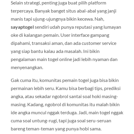
Selain strategi, penting juga buat pilih platform
terpercaya. Banyak banget situs abal-abal yang janji
manis tapi ujung-ujungnya bikin kecewa. Nah,
sayaptogel
sendiri udah punya reputasi yang lumayan
oke di kalangan pemain. User interface gampang
dipahami, transaksi aman, dan ada customer service
yang siap bantu kalau ada masalah. Ini bikin
pengalaman main togel online jadi lebih nyaman dan
menyenangkan.
Gak cuma itu, komunitas pemain togel juga bisa bikin
permainan lebih seru. Kamu bisa berbagi tips, prediksi
angka, atau sekadar ngobrol santai soal hoki masing-
masing. Kadang, ngobrol di komunitas itu malah bikin
ide angka muncul nggak terduga. Jadi, main togel nggak
cuma soal untung-rugi, tapi juga soal seru-seruan
bareng teman-teman yang punya hobi sama.