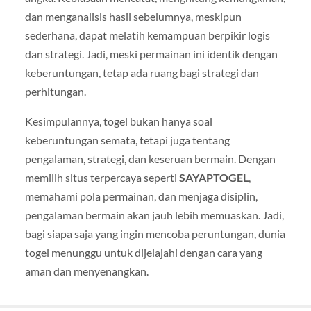
dan menganalisis hasil sebelumnya, meskipun
sederhana, dapat melatih kemampuan berpikir logis
dan strategi. Jadi, meski permainan ini identik dengan
keberuntungan, tetap ada ruang bagi strategi dan
perhitungan.
Kesimpulannya, togel bukan hanya soal
keberuntungan semata, tetapi juga tentang
pengalaman, strategi, dan keseruan bermain. Dengan
memilih situs terpercaya seperti
SAYAPTOGEL
,
memahami pola permainan, dan menjaga disiplin,
pengalaman bermain akan jauh lebih memuaskan. Jadi,
bagi siapa saja yang ingin mencoba peruntungan, dunia
togel menunggu untuk dijelajahi dengan cara yang
aman dan menyenangkan.