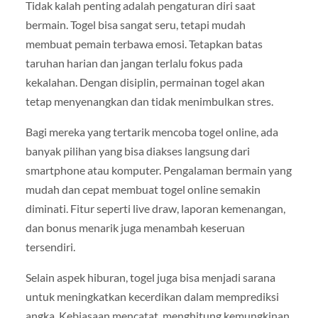
Tidak kalah penting adalah pengaturan diri saat
bermain. Togel bisa sangat seru, tetapi mudah
membuat pemain terbawa emosi. Tetapkan batas
taruhan harian dan jangan terlalu fokus pada
kekalahan. Dengan disiplin, permainan togel akan
tetap menyenangkan dan tidak menimbulkan stres.
Bagi mereka yang tertarik mencoba togel online, ada
banyak pilihan yang bisa diakses langsung dari
smartphone atau komputer. Pengalaman bermain yang
mudah dan cepat membuat togel online semakin
diminati. Fitur seperti live draw, laporan kemenangan,
dan bonus menarik juga menambah keseruan
tersendiri.
Selain aspek hiburan, togel juga bisa menjadi sarana
untuk meningkatkan kecerdikan dalam memprediksi
angka. Kebiasaan mencatat, menghitung kemungkinan,