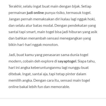
Terakhir, selalu ingat buat main dengan bijak. Setiap
permainan
judi online
punya risiko, termasuk togel.
Jangan pernah memaksakan diri kalau lagi nggak hoki,
dan selalu atur batas modal. Dengan pendekatan yang
santai tapi smart, main togel bisa jadi hiburan yang asik
dan bahkan menambah sensasi menegangkan yang
bikin hari-hari nggak monoton.
Jadi, buat kamu yang penasaran sama dunia togel
modern, cobain deh explore di
sayaptogel
. Siapa tahu,
hari ini angka keberuntunganmu lagi nunggu buat
ditebak. Ingat, santai aja, tapi tetap pinter dalam
memilih angka. Dengan cara itu, sensasi main togel
online bakal lebih fun dan memorable.