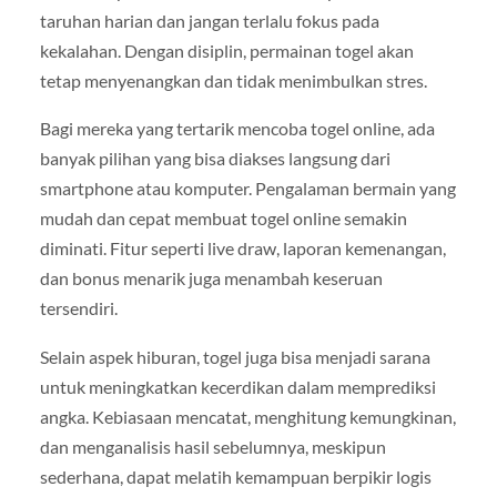
taruhan harian dan jangan terlalu fokus pada
kekalahan. Dengan disiplin, permainan togel akan
tetap menyenangkan dan tidak menimbulkan stres.
Bagi mereka yang tertarik mencoba togel online, ada
banyak pilihan yang bisa diakses langsung dari
smartphone atau komputer. Pengalaman bermain yang
mudah dan cepat membuat togel online semakin
diminati. Fitur seperti live draw, laporan kemenangan,
dan bonus menarik juga menambah keseruan
tersendiri.
Selain aspek hiburan, togel juga bisa menjadi sarana
untuk meningkatkan kecerdikan dalam memprediksi
angka. Kebiasaan mencatat, menghitung kemungkinan,
dan menganalisis hasil sebelumnya, meskipun
sederhana, dapat melatih kemampuan berpikir logis