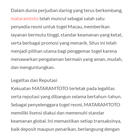
Dalam dunia perjudian daring yang terus berkembang,
mataramtoto
telah muncul sebagai salah satu
penyedia resmi untuk togel Macau, memberikan
layanan bermutu tinggi, standar keamanan yang ketat,
serta berbagai promosi yang menarik. Situs ini telah
menjadi pilihan utama bagi penggemar togel karena
menawarkan pengalaman bermain yang aman, mudah,
dan menguntungkan.
Legalitas dan Reputasi
Kekuatan MATARAMTOTO terletak pada legalitas
serta reputasi yang dibangun selama bertahun-tahun.
Sebagai penyelenggara togel resmi, MATARAMTOTO
memiliki lisensi diakui dan memenuhi standar
keamanan global. Ini memastikan setiap transaksinya,
baik deposit maupun penarikan, berlangsung dengan