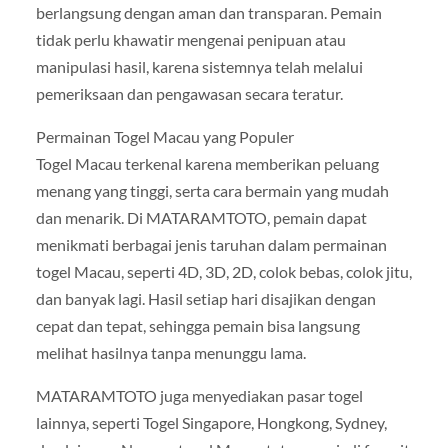
berlangsung dengan aman dan transparan. Pemain
tidak perlu khawatir mengenai penipuan atau
manipulasi hasil, karena sistemnya telah melalui
pemeriksaan dan pengawasan secara teratur.
Permainan Togel Macau yang Populer
Togel Macau terkenal karena memberikan peluang
menang yang tinggi, serta cara bermain yang mudah
dan menarik. Di MATARAMTOTO, pemain dapat
menikmati berbagai jenis taruhan dalam permainan
togel Macau, seperti 4D, 3D, 2D, colok bebas, colok jitu,
dan banyak lagi. Hasil setiap hari disajikan dengan
cepat dan tepat, sehingga pemain bisa langsung
melihat hasilnya tanpa menunggu lama.
MATARAMTOTO juga menyediakan pasar togel
lainnya, seperti Togel Singapore, Hongkong, Sydney,