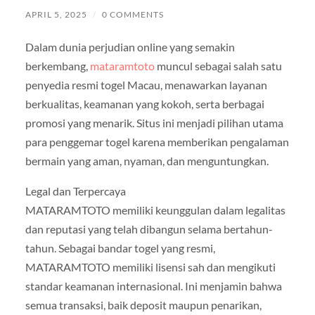
APRIL 5, 2025
/
0 COMMENTS
Dalam dunia perjudian online yang semakin
berkembang,
mataramtoto
muncul sebagai salah satu
penyedia resmi togel Macau, menawarkan layanan
berkualitas, keamanan yang kokoh, serta berbagai
promosi yang menarik. Situs ini menjadi pilihan utama
para penggemar togel karena memberikan pengalaman
bermain yang aman, nyaman, dan menguntungkan.
Legal dan Terpercaya
MATARAMTOTO memiliki keunggulan dalam legalitas
dan reputasi yang telah dibangun selama bertahun-
tahun. Sebagai bandar togel yang resmi,
MATARAMTOTO memiliki lisensi sah dan mengikuti
standar keamanan internasional. Ini menjamin bahwa
semua transaksi, baik deposit maupun penarikan,