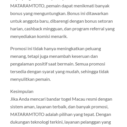
MATARAMTOTO, pemain dapat menikmati banyak
bonus yang menguntungkan. Bonus ini ditawarkan
untuk anggota baru, dibarengi dengan bonus setoran
harian, cashback mingguan, dan program referral yang
menyediakan komisi menarik.
Promosi ini tidak hanya meningkatkan peluang
menang, tetapi juga menambah keseruan dan
pengalaman positif saat bermain. Semua promosi
tersedia dengan syarat yang mudah, sehingga tidak
menyulitkan pemain.
Kesimpulan
Jika Anda mencari bandar togel Macau resmi dengan
sistem aman, layanan terbaik, dan banyak promosi,
MATARAMTOTO adalah pilihan yang tepat. Dengan
dukungan teknologi terkini, layanan pelanggan yang