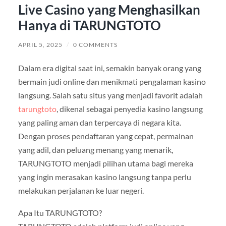
Live Casino yang Menghasilkan
Hanya di TARUNGTOTO
APRIL 5, 2025
/
0 COMMENTS
Dalam era digital saat ini, semakin banyak orang yang
bermain judi online dan menikmati pengalaman kasino
langsung. Salah satu situs yang menjadi favorit adalah
tarungtoto
, dikenal sebagai penyedia kasino langsung
yang paling aman dan terpercaya di negara kita.
Dengan proses pendaftaran yang cepat, permainan
yang adil, dan peluang menang yang menarik,
TARUNGTOTO menjadi pilihan utama bagi mereka
yang ingin merasakan kasino langsung tanpa perlu
melakukan perjalanan ke luar negeri.
Apa Itu TARUNGTOTO?