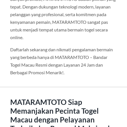
tepat. Dengan dukungan teknologi modern, layanan
pelanggan yang profesional, serta komitmen pada
kenyamanan pemain, MATARAMTOTO sangat pas
untuk menjadi tempat utama bermain togel secara
online.
Daftarlah sekarang dan nikmati pengalaman bermain
yang berbeda hanya di MATARAMTOTO – Bandar
Togel Macau Resmi dengan Layanan 24 Jam dan
Berbagai Promosi Menarik!.
MATARAMTOTO Siap
Memanjakan Pecinta Togel
Macau dengan Pelayanan