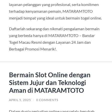
layanan pelanggan yang profesional, serta komitmen
terhadap kenyamanan pemain, MATARAMTOTO
menjadi tempat yang ideal untuk bermain togel online.
Daftarlah sekarang dan nikmati pengalaman bermain
yang berbeda hanya di MATARAMTOTO – Bandar
Togel Macau Resmi dengan Layanan 24 Jam dan
Berbagai Promosi Menarik!.
Bermain Slot Online dengan
Sistem Jujur dan Teknologi
Aman di MATARAMTOTO
APRIL 5, 2025
/
0 COMMENTS
Dalam dunia perjudian online yang selalu berubah,