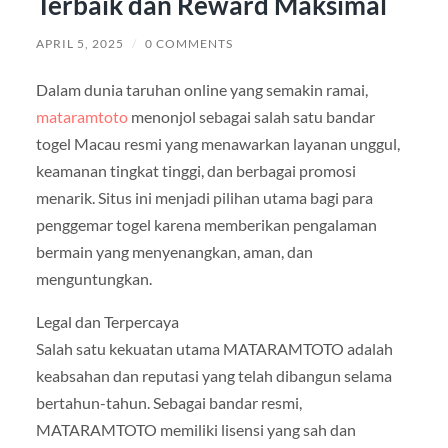
Terbaik dan Reward Maksimal
APRIL 5, 2025
/
0 COMMENTS
Dalam dunia taruhan online yang semakin ramai,
mataramtoto
menonjol sebagai salah satu bandar
togel Macau resmi yang menawarkan layanan unggul,
keamanan tingkat tinggi, dan berbagai promosi
menarik. Situs ini menjadi pilihan utama bagi para
penggemar togel karena memberikan pengalaman
bermain yang menyenangkan, aman, dan
menguntungkan.
Legal dan Terpercaya
Salah satu kekuatan utama MATARAMTOTO adalah
keabsahan dan reputasi yang telah dibangun selama
bertahun-tahun. Sebagai bandar resmi,
MATARAMTOTO memiliki lisensi yang sah dan