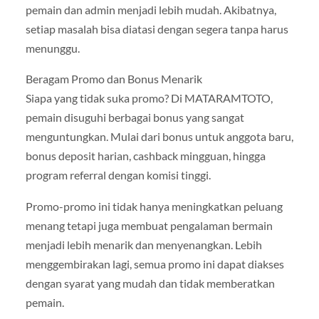
pemain dan admin menjadi lebih mudah. Akibatnya,
setiap masalah bisa diatasi dengan segera tanpa harus
menunggu.
Beragam Promo dan Bonus Menarik
Siapa yang tidak suka promo? Di MATARAMTOTO,
pemain disuguhi berbagai bonus yang sangat
menguntungkan. Mulai dari bonus untuk anggota baru,
bonus deposit harian, cashback mingguan, hingga
program referral dengan komisi tinggi.
Promo-promo ini tidak hanya meningkatkan peluang
menang tetapi juga membuat pengalaman bermain
menjadi lebih menarik dan menyenangkan. Lebih
menggembirakan lagi, semua promo ini dapat diakses
dengan syarat yang mudah dan tidak memberatkan
pemain.