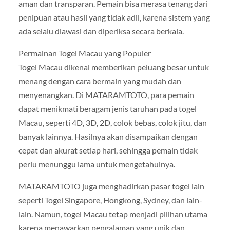
aman dan transparan. Pemain bisa merasa tenang dari
penipuan atau hasil yang tidak adil, karena sistem yang
ada selalu diawasi dan diperiksa secara berkala.
Permainan Togel Macau yang Populer
Togel Macau dikenal memberikan peluang besar untuk
menang dengan cara bermain yang mudah dan
menyenangkan. Di MATARAMTOTO, para pemain
dapat menikmati beragam jenis taruhan pada togel
Macau, seperti 4D, 3D, 2D, colok bebas, colok jitu, dan
banyak lainnya. Hasilnya akan disampaikan dengan
cepat dan akurat setiap hari, sehingga pemain tidak
perlu menunggu lama untuk mengetahuinya.
MATARAMTOTO juga menghadirkan pasar togel lain
seperti Togel Singapore, Hongkong, Sydney, dan lain-
lain. Namun, togel Macau tetap menjadi pilihan utama
karena menawarkan pengalaman yang unik dan