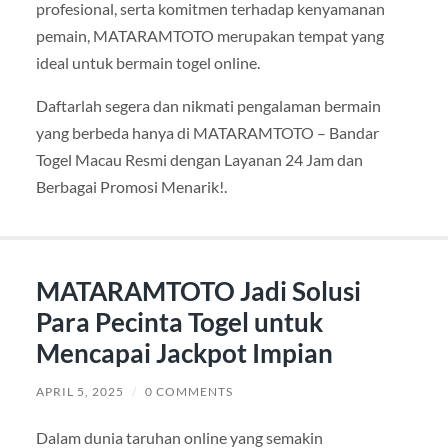
profesional, serta komitmen terhadap kenyamanan
pemain, MATARAMTOTO merupakan tempat yang
ideal untuk bermain togel online.
Daftarlah segera dan nikmati pengalaman bermain
yang berbeda hanya di MATARAMTOTO – Bandar
Togel Macau Resmi dengan Layanan 24 Jam dan
Berbagai Promosi Menarik!.
MATARAMTOTO Jadi Solusi
Para Pecinta Togel untuk
Mencapai Jackpot Impian
APRIL 5, 2025
/
0 COMMENTS
Dalam dunia taruhan online yang semakin