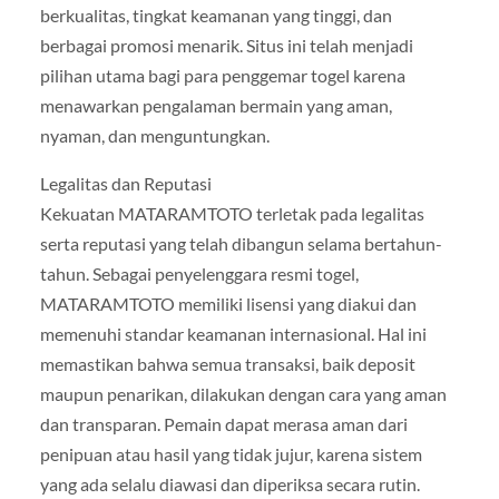
berkualitas, tingkat keamanan yang tinggi, dan
berbagai promosi menarik. Situs ini telah menjadi
pilihan utama bagi para penggemar togel karena
menawarkan pengalaman bermain yang aman,
nyaman, dan menguntungkan.
Legalitas dan Reputasi
Kekuatan MATARAMTOTO terletak pada legalitas
serta reputasi yang telah dibangun selama bertahun-
tahun. Sebagai penyelenggara resmi togel,
MATARAMTOTO memiliki lisensi yang diakui dan
memenuhi standar keamanan internasional. Hal ini
memastikan bahwa semua transaksi, baik deposit
maupun penarikan, dilakukan dengan cara yang aman
dan transparan. Pemain dapat merasa aman dari
penipuan atau hasil yang tidak jujur, karena sistem
yang ada selalu diawasi dan diperiksa secara rutin.