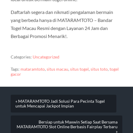
Daftarlah segera dan nikmati pengalaman bermain
yang berbeda hanya di MATARAMTOTO – Bandar
Togel Macau Resmi dengan Layanan 24 Jam dan
Berbagai Promosi Menarik!.
Categories:
Uncategorized
Tags:
mataramtoto
,
situs macau
,
situs togel
,
situs toto
,
togel
gacor
« MATARAMTOTO Jadi Solusi Para Pecinta Togel
untuk Mencapai Jackpot Impian
Bersiap untuk Maxwin Setiap Saat Bersama
MATARAMTOTO Slot Online Berbasis Fairplay Terbaru
»