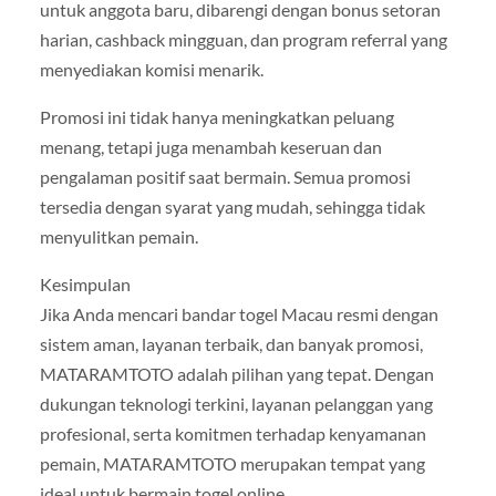
untuk anggota baru, dibarengi dengan bonus setoran
harian, cashback mingguan, dan program referral yang
menyediakan komisi menarik.
Promosi ini tidak hanya meningkatkan peluang
menang, tetapi juga menambah keseruan dan
pengalaman positif saat bermain. Semua promosi
tersedia dengan syarat yang mudah, sehingga tidak
menyulitkan pemain.
Kesimpulan
Jika Anda mencari bandar togel Macau resmi dengan
sistem aman, layanan terbaik, dan banyak promosi,
MATARAMTOTO adalah pilihan yang tepat. Dengan
dukungan teknologi terkini, layanan pelanggan yang
profesional, serta komitmen terhadap kenyamanan
pemain, MATARAMTOTO merupakan tempat yang
ideal untuk bermain togel online.