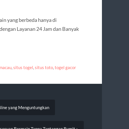
in yang berbeda hanya di
engan Layanan 24 Jam dan Banyak
 macau
,
situs togel
,
situs toto
,
togel gacor
Online yang Menguntungkan
eseruan Bermain Tanpa Tantangan Rumit »