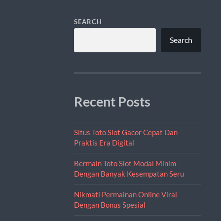
SEARCH
Search
Recent Posts
Situs Toto Slot Gacor Cepat Dan
Praktis Era Digital
Bermain Toto Slot Modal Minim
Dengan Banyak Kesempatan Seru
Nikmati Permainan Online Viral
Dengan Bonus Spesial