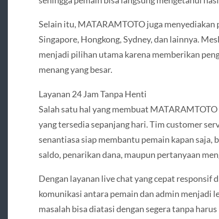
sehingga pemain bisa langsung mengetahui has
Selain itu, MATARAMTOTO juga menyediakan pas
Singapore, Hongkong, Sydney, dan lainnya. Mes
menjadi pilihan utama karena memberikan pen
menang yang besar.
Layanan 24 Jam Tanpa Henti
Salah satu hal yang membuat MATARAMTOTO i
yang tersedia sepanjang hari. Tim customer ser
senantiasa siap membantu pemain kapan saja, b
saldo, penarikan dana, maupun pertanyaan men
Dengan layanan live chat yang cepat responsif 
komunikasi antara pemain dan admin menjadi le
masalah bisa diatasi dengan segera tanpa haru