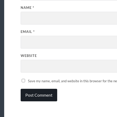
NAME
*
EMAIL
*
WEBSITE
Save my name, email, and website in this browser for the n