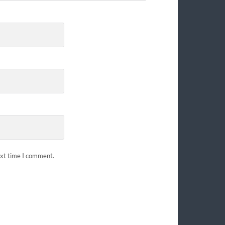
ext time I comment.