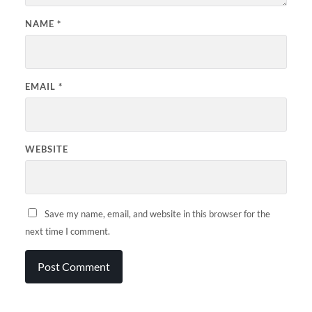
NAME
*
EMAIL
*
WEBSITE
Save my name, email, and website in this browser for the
next time I comment.