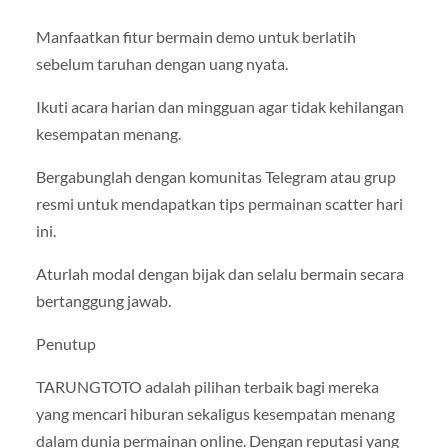
Manfaatkan fitur bermain demo untuk berlatih
sebelum taruhan dengan uang nyata.
Ikuti acara harian dan mingguan agar tidak kehilangan
kesempatan menang.
Bergabunglah dengan komunitas Telegram atau grup
resmi untuk mendapatkan tips permainan scatter hari
ini.
Aturlah modal dengan bijak dan selalu bermain secara
bertanggung jawab.
Penutup
TARUNGTOTO adalah pilihan terbaik bagi mereka
yang mencari hiburan sekaligus kesempatan menang
dalam dunia permainan online. Dengan reputasi yang