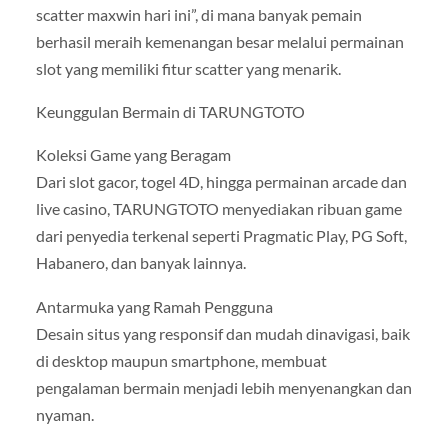
scatter maxwin hari ini”, di mana banyak pemain
berhasil meraih kemenangan besar melalui permainan
slot yang memiliki fitur scatter yang menarik.
Keunggulan Bermain di TARUNGTOTO
Koleksi Game yang Beragam
Dari slot gacor, togel 4D, hingga permainan arcade dan
live casino, TARUNGTOTO menyediakan ribuan game
dari penyedia terkenal seperti Pragmatic Play, PG Soft,
Habanero, dan banyak lainnya.
Antarmuka yang Ramah Pengguna
Desain situs yang responsif dan mudah dinavigasi, baik
di desktop maupun smartphone, membuat
pengalaman bermain menjadi lebih menyenangkan dan
nyaman.