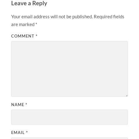
Leave a Reply
Your email address will not be published.
Required fields
are marked
*
COMMENT
*
NAME
*
EMAIL
*