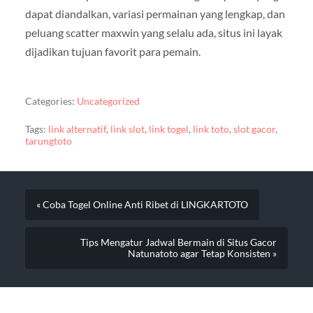
dapat diandalkan, variasi permainan yang lengkap, dan
peluang scatter maxwin yang selalu ada, situs ini layak
dijadikan tujuan favorit para pemain.
Categories:
Uncategorized
Tags:
link alternatif
,
link slot
,
link togel
,
link toto
,
slot gacor
,
tarungtoto
« Coba Togel Online Anti Ribet di LINGKARTOTO
Tips Mengatur Jadwal Bermain di Situs Gacor
Natunatoto agar Tetap Konsisten »