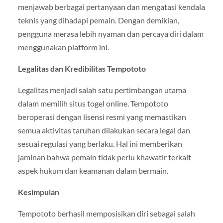
menjawab berbagai pertanyaan dan mengatasi kendala
teknis yang dihadapi pemain. Dengan demikian,
pengguna merasa lebih nyaman dan percaya diri dalam
menggunakan platform ini.
Legalitas dan Kredibilitas Tempototo
Legalitas menjadi salah satu pertimbangan utama
dalam memilih situs togel online. Tempototo
beroperasi dengan lisensi resmi yang memastikan
semua aktivitas taruhan dilakukan secara legal dan
sesuai regulasi yang berlaku. Hal ini memberikan
jaminan bahwa pemain tidak perlu khawatir terkait
aspek hukum dan keamanan dalam bermain.
Kesimpulan
Tempototo berhasil memposisikan diri sebagai salah