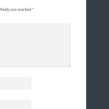
fields are marked
*