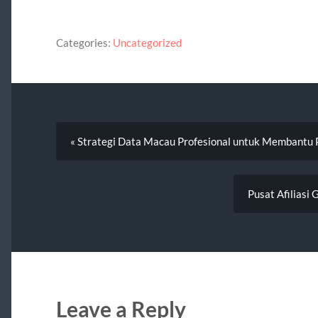
Categories:
Uncategorized
« Strategi Data Macau Profesional untuk Membantu Pe
Pusat Afiliasi
Leave a Reply