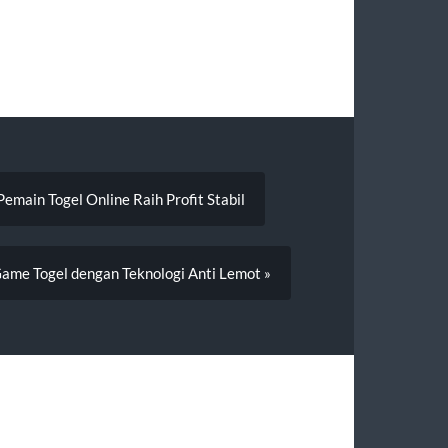
main Togel Online Raih Profit Stabil
 Game Togel dengan Teknologi Anti Lemot »