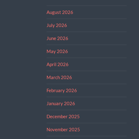
August 2026
July 2026
June 2026
May 2026
April 2026
March 2026
February 2026
January 2026
December 2025
November 2025