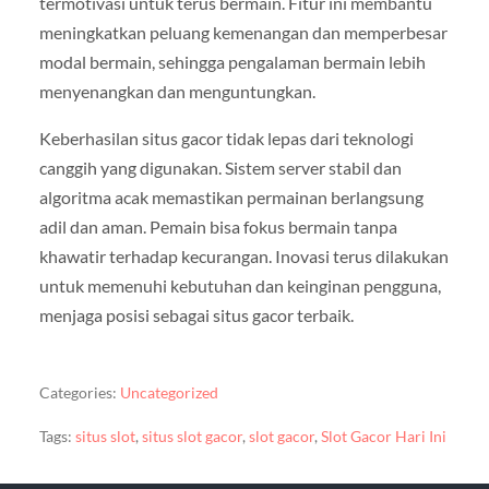
termotivasi untuk terus bermain. Fitur ini membantu
meningkatkan peluang kemenangan dan memperbesar
modal bermain, sehingga pengalaman bermain lebih
menyenangkan dan menguntungkan.
Keberhasilan situs gacor tidak lepas dari teknologi
canggih yang digunakan. Sistem server stabil dan
algoritma acak memastikan permainan berlangsung
adil dan aman. Pemain bisa fokus bermain tanpa
khawatir terhadap kecurangan. Inovasi terus dilakukan
untuk memenuhi kebutuhan dan keinginan pengguna,
menjaga posisi sebagai situs gacor terbaik.
Categories:
Uncategorized
Tags:
situs slot
,
situs slot gacor
,
slot gacor
,
Slot Gacor Hari Ini