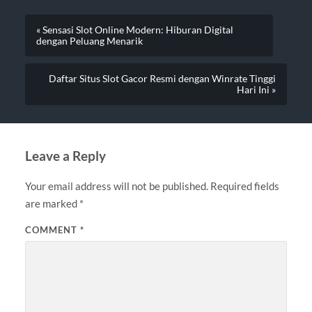
« Sensasi Slot Online Modern: Hiburan Digital
dengan Peluang Menarik
Daftar Situs Slot Gacor Resmi dengan Winrate Tinggi
Hari Ini »
Leave a Reply
Your email address will not be published.
Required fields
are marked
*
COMMENT
*