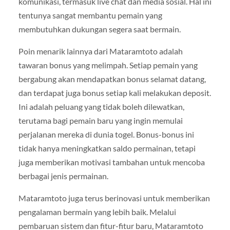
komunikasi, termasuk live chat dan media sosial. Hal ini
tentunya sangat membantu pemain yang
membutuhkan dukungan segera saat bermain.
Poin menarik lainnya dari Mataramtoto adalah
tawaran bonus yang melimpah. Setiap pemain yang
bergabung akan mendapatkan bonus selamat datang,
dan terdapat juga bonus setiap kali melakukan deposit.
Ini adalah peluang yang tidak boleh dilewatkan,
terutama bagi pemain baru yang ingin memulai
perjalanan mereka di dunia togel. Bonus-bonus ini
tidak hanya meningkatkan saldo permainan, tetapi
juga memberikan motivasi tambahan untuk mencoba
berbagai jenis permainan.
Mataramtoto juga terus berinovasi untuk memberikan
pengalaman bermain yang lebih baik. Melalui
pembaruan sistem dan fitur-fitur baru, Mataramtoto