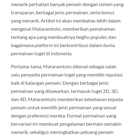
menarik perhatian banyak pemain dengan sistem yang
transparan, berbagai jenis permainan, serta bonus
yang menarik. Artikel ini akan membahas lebih dalam
mengenai Mataramtoto, memberikan pemahaman
tentang apa yang membuatnya begitu populer, dan
bagaimana platform ini berkontribusi dalam dunia
permainan togel di Indonesia.
Pertama-tama, Mataramtoto dikenal sebagai salah
satu penyedia permainan togel yang memiliki reputasi
baik di kalangan pemain. Dengan berbagai jenis
permainan yang ditawarkan, termasuk togel 2D, 3D,
dan 4D, Mataramtoto memberikan kebebasan kepada
pemain untuk memilih jenis permainan yang sesuai
dengan preferensi mereka. Format permainan yang
bervariasi ini membuat pengalaman bermain semakin
menarik, sekaligus meningkatkan peluang pemain