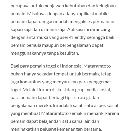
berupaya untuk menjawab kebutuhan dan keinginan
pemain. Misalnya, dengan adanya aplikasi mobile,
pemain dapat dengan mudah mengakses permainan
kapan saja dan di mana saja. Aplikasi ini dirancang
dengan antarmuka yang user-friendly, sehingga baik
pemain pemula maupun berpengalaman dapat
menggunakannya tanpa kesulitan.
Bagi para pemain togel di Indonesia, Mataramtoto
bukan hanya sekadar tempat untuk bermain, tetapi
juga komunitas yang menyatukan para penggemar
togel. Melalui forum diskusi dan grup media sosial,
para pemain dapat berbagi tips, strategi, dan
pengalaman mereka. Ini adalah salah satu aspek sosial
yang membuat Mataramtoto semakin menarik, karena
pemain dapat belajar dari satu sama lain dan
meningkatkan peluang kemenangan bersama.