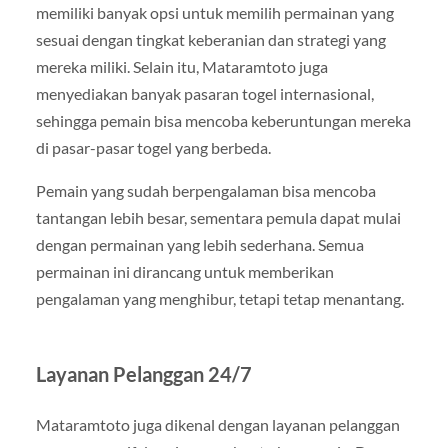
memiliki banyak opsi untuk memilih permainan yang
sesuai dengan tingkat keberanian dan strategi yang
mereka miliki. Selain itu, Mataramtoto juga
menyediakan banyak pasaran togel internasional,
sehingga pemain bisa mencoba keberuntungan mereka
di pasar-pasar togel yang berbeda.
Pemain yang sudah berpengalaman bisa mencoba
tantangan lebih besar, sementara pemula dapat mulai
dengan permainan yang lebih sederhana. Semua
permainan ini dirancang untuk memberikan
pengalaman yang menghibur, tetapi tetap menantang.
Layanan Pelanggan 24/7
Mataramtoto juga dikenal dengan layanan pelanggan