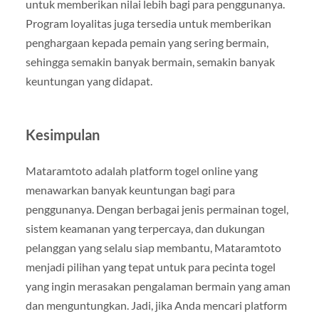
untuk memberikan nilai lebih bagi para penggunanya.
Program loyalitas juga tersedia untuk memberikan
penghargaan kepada pemain yang sering bermain,
sehingga semakin banyak bermain, semakin banyak
keuntungan yang didapat.
Kesimpulan
Mataramtoto adalah platform togel online yang
menawarkan banyak keuntungan bagi para
penggunanya. Dengan berbagai jenis permainan togel,
sistem keamanan yang terpercaya, dan dukungan
pelanggan yang selalu siap membantu, Mataramtoto
menjadi pilihan yang tepat untuk para pecinta togel
yang ingin merasakan pengalaman bermain yang aman
dan menguntungkan. Jadi, jika Anda mencari platform