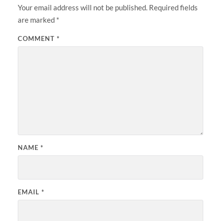
Your email address will not be published.
Required fields
are marked
*
COMMENT
*
NAME
*
EMAIL
*