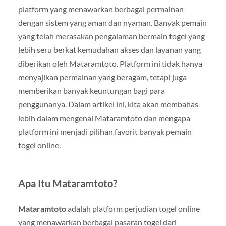
platform yang menawarkan berbagai permainan
dengan sistem yang aman dan nyaman. Banyak pemain
yang telah merasakan pengalaman bermain togel yang
lebih seru berkat kemudahan akses dan layanan yang
diberikan oleh Mataramtoto. Platform ini tidak hanya
menyajikan permainan yang beragam, tetapi juga
memberikan banyak keuntungan bagi para
penggunanya. Dalam artikel ini, kita akan membahas
lebih dalam mengenai Mataramtoto dan mengapa
platform ini menjadi pilihan favorit banyak pemain
togel online.
Apa Itu Mataramtoto?
Mataramtoto
adalah platform perjudian togel online
yang menawarkan berbagai pasaran togel dari