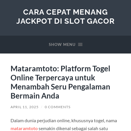
CARA CEPAT MENANG
JACKPOT DI SLOT GACOR
SHOW MENU
Mataramtoto: Platform Togel
Online Terpercaya untuk
Menambah Seru Pengalaman
Bermain Anda
APRIL 11, 2025
/
0 COMMENTS
Dalam dunia perjudian online, khususnya togel, nama
mataramtoto
semakin dikenal sebagai salah satu