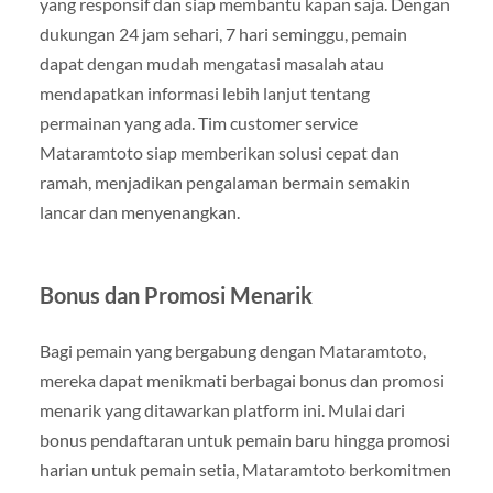
yang responsif dan siap membantu kapan saja. Dengan
dukungan 24 jam sehari, 7 hari seminggu, pemain
dapat dengan mudah mengatasi masalah atau
mendapatkan informasi lebih lanjut tentang
permainan yang ada. Tim customer service
Mataramtoto siap memberikan solusi cepat dan
ramah, menjadikan pengalaman bermain semakin
lancar dan menyenangkan.
Bonus dan Promosi Menarik
Bagi pemain yang bergabung dengan Mataramtoto,
mereka dapat menikmati berbagai bonus dan promosi
menarik yang ditawarkan platform ini. Mulai dari
bonus pendaftaran untuk pemain baru hingga promosi
harian untuk pemain setia, Mataramtoto berkomitmen