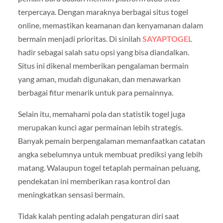
terpercaya. Dengan maraknya berbagai situs togel
online, memastikan keamanan dan kenyamanan dalam
bermain menjadi prioritas. Di sinilah
SAYAPTOGEL
hadir sebagai salah satu opsi yang bisa diandalkan.
Situs ini dikenal memberikan pengalaman bermain
yang aman, mudah digunakan, dan menawarkan
berbagai fitur menarik untuk para pemainnya.
Selain itu, memahami pola dan statistik togel juga
merupakan kunci agar permainan lebih strategis.
Banyak pemain berpengalaman memanfaatkan catatan
angka sebelumnya untuk membuat prediksi yang lebih
matang. Walaupun togel tetaplah permainan peluang,
pendekatan ini memberikan rasa kontrol dan
meningkatkan sensasi bermain.
Tidak kalah penting adalah pengaturan diri saat