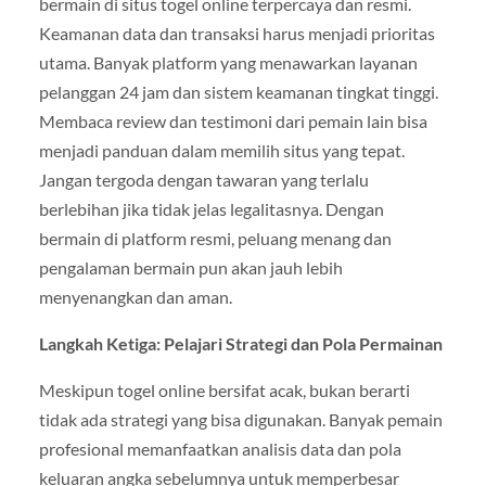
bermain di situs togel online terpercaya dan resmi.
Keamanan data dan transaksi harus menjadi prioritas
utama. Banyak platform yang menawarkan layanan
pelanggan 24 jam dan sistem keamanan tingkat tinggi.
Membaca review dan testimoni dari pemain lain bisa
menjadi panduan dalam memilih situs yang tepat.
Jangan tergoda dengan tawaran yang terlalu
berlebihan jika tidak jelas legalitasnya. Dengan
bermain di platform resmi, peluang menang dan
pengalaman bermain pun akan jauh lebih
menyenangkan dan aman.
Langkah Ketiga: Pelajari Strategi dan Pola Permainan
Meskipun togel online bersifat acak, bukan berarti
tidak ada strategi yang bisa digunakan. Banyak pemain
profesional memanfaatkan analisis data dan pola
keluaran angka sebelumnya untuk memperbesar