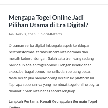
Mengapa Togel Online Jadi
Pilihan Utama di Era Digital?
JANUARY 9, 2026
/
0 COMMENTS
Di zaman serba digital ini, segala aspek kehidupan
bertransformasi termasuk cara kita bermain dan
meraih keberuntungan. Salah satu tren yang sedang
naik daun adalah togel online. Dengan kemudahan
akses, berbagai bonus menarik, dan peluang besar,
tidak heran jika banyak orang beralih ke platform ini.
Tapi apa sebenarnya yang membuat togel online begitu
diminati? Mari kita bahas secara lengkap.
Langkah Pertama: Kenali Keunggulan Bermain Togel
Online