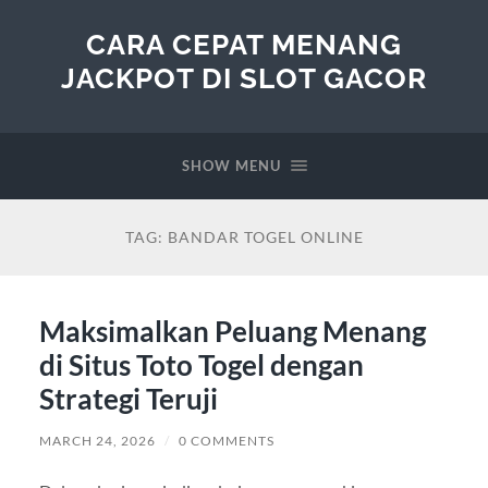
CARA CEPAT MENANG
JACKPOT DI SLOT GACOR
SHOW MENU
TAG:
BANDAR TOGEL ONLINE
Maksimalkan Peluang Menang
di Situs Toto Togel dengan
Strategi Teruji
MARCH 24, 2026
/
0 COMMENTS