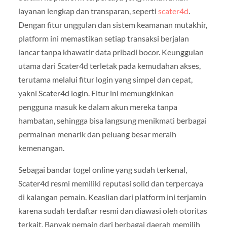
layanan lengkap dan transparan, seperti
scater4d
.
Dengan fitur unggulan dan sistem keamanan mutakhir,
platform ini memastikan setiap transaksi berjalan
lancar tanpa khawatir data pribadi bocor. Keunggulan
utama dari Scater4d terletak pada kemudahan akses,
terutama melalui fitur login yang simpel dan cepat,
yakni Scater4d login. Fitur ini memungkinkan
pengguna masuk ke dalam akun mereka tanpa
hambatan, sehingga bisa langsung menikmati berbagai
permainan menarik dan peluang besar meraih
kemenangan.
Sebagai bandar togel online yang sudah terkenal,
Scater4d resmi memiliki reputasi solid dan terpercaya
di kalangan pemain. Keaslian dari platform ini terjamin
karena sudah terdaftar resmi dan diawasi oleh otoritas
terkait. Banyak pemain dari berbagai daerah memilih