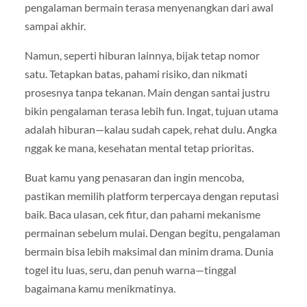
pengalaman bermain terasa menyenangkan dari awal
sampai akhir.
Namun, seperti hiburan lainnya, bijak tetap nomor
satu. Tetapkan batas, pahami risiko, dan nikmati
prosesnya tanpa tekanan. Main dengan santai justru
bikin pengalaman terasa lebih fun. Ingat, tujuan utama
adalah hiburan—kalau sudah capek, rehat dulu. Angka
nggak ke mana, kesehatan mental tetap prioritas.
Buat kamu yang penasaran dan ingin mencoba,
pastikan memilih platform terpercaya dengan reputasi
baik. Baca ulasan, cek fitur, dan pahami mekanisme
permainan sebelum mulai. Dengan begitu, pengalaman
bermain bisa lebih maksimal dan minim drama. Dunia
togel itu luas, seru, dan penuh warna—tinggal
bagaimana kamu menikmatinya.