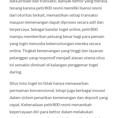
data pribadi dan transaksi. Banyak bettor yang merasa
tenang karena petir800 resmi memiliki lisensi resmi
dari otoritas terkait, memastikan setiap transaksi
maupun kemenangan dapat diproses secara adil dan
terpercaya. Sebagai bandar togel online, petir800
mampu memberikan peluang besar bagi para pemain
yang ingin mencoba keberuntungan mereka secara
online. Tingkat kemenangan yang tinggi dan layanan
pelanggan yang responsif menjadi alasan utama situs
ini semakin diminati di kalangan penggemar togel
daring.
Situs toto togel ini tidak hanya menawarkan
permainan konvensional, tetapi juga berbagai inovasi
dalam sistem penarikan kemenangan dan deposit yang
cepat. Keberadaan petir800 resmi menambah
kepercayaan diri para bettor dalam melakukan