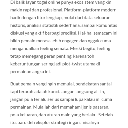
Di balik layar, togel online punya ekosistem yang kini
makin rapi dan profesional. Platform-platform modern
hadir dengan fitur lengkap, mulai dari data keluaran
historis, analisis statistik sederhana, sampai komunitas
diskusi yang aktif berbagi prediksi. Hal-hal semacam ini
bikin pemain merasa lebih engaged dan nggak cuma
mengandalkan feeling semata. Meski begitu, feeling
tetap memegang peran penting, karena toh
keberuntungan sering jadi plot-twist utama di
permainan angka ini.
Buat pemain yang ingin memulai, pendekatan santai
tapi terarah adalah kunci. Jangan langsung all-in,
jangan pula terlalu serius sampai lupa kalau ini cuma
permainan. Mulailah dari memahami jenis pasaran,
pola keluaran, dan aturan main yang berlaku. Setelah
itu, baru deh eksplor strategi ringan, misalnya