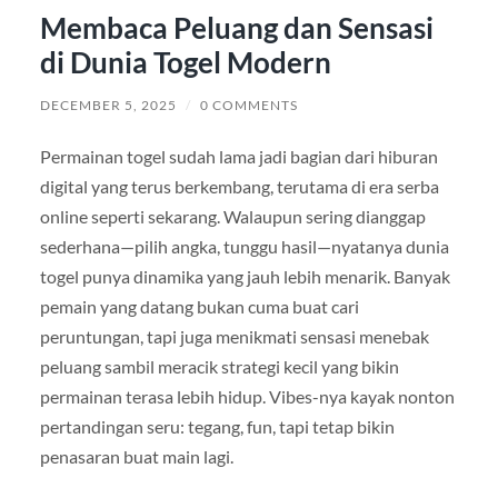
Membaca Peluang dan Sensasi
di Dunia Togel Modern
DECEMBER 5, 2025
/
0 COMMENTS
Permainan togel sudah lama jadi bagian dari hiburan
digital yang terus berkembang, terutama di era serba
online seperti sekarang. Walaupun sering dianggap
sederhana—pilih angka, tunggu hasil—nyatanya dunia
togel punya dinamika yang jauh lebih menarik. Banyak
pemain yang datang bukan cuma buat cari
peruntungan, tapi juga menikmati sensasi menebak
peluang sambil meracik strategi kecil yang bikin
permainan terasa lebih hidup. Vibes-nya kayak nonton
pertandingan seru: tegang, fun, tapi tetap bikin
penasaran buat main lagi.