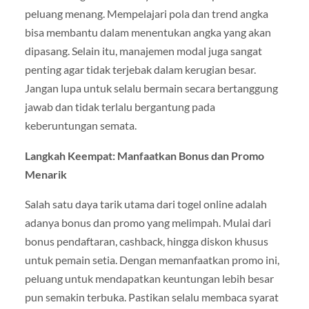
peluang menang. Mempelajari pola dan trend angka
bisa membantu dalam menentukan angka yang akan
dipasang. Selain itu, manajemen modal juga sangat
penting agar tidak terjebak dalam kerugian besar.
Jangan lupa untuk selalu bermain secara bertanggung
jawab dan tidak terlalu bergantung pada
keberuntungan semata.
Langkah Keempat: Manfaatkan Bonus dan Promo
Menarik
Salah satu daya tarik utama dari togel online adalah
adanya bonus dan promo yang melimpah. Mulai dari
bonus pendaftaran, cashback, hingga diskon khusus
untuk pemain setia. Dengan memanfaatkan promo ini,
peluang untuk mendapatkan keuntungan lebih besar
pun semakin terbuka. Pastikan selalu membaca syarat