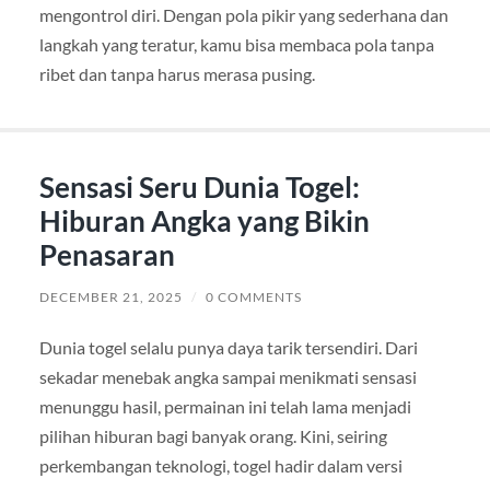
mengontrol diri. Dengan pola pikir yang sederhana dan
langkah yang teratur, kamu bisa membaca pola tanpa
ribet dan tanpa harus merasa pusing.
Sensasi Seru Dunia Togel:
Hiburan Angka yang Bikin
Penasaran
DECEMBER 21, 2025
/
0 COMMENTS
Dunia togel selalu punya daya tarik tersendiri. Dari
sekadar menebak angka sampai menikmati sensasi
menunggu hasil, permainan ini telah lama menjadi
pilihan hiburan bagi banyak orang. Kini, seiring
perkembangan teknologi, togel hadir dalam versi