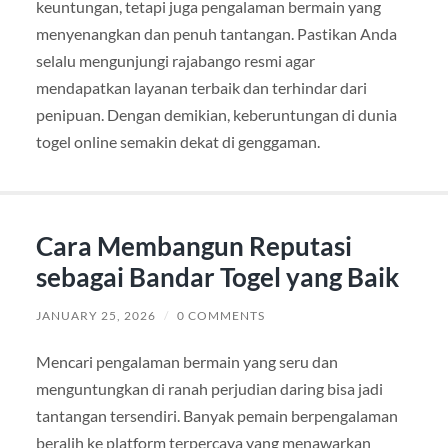
keuntungan, tetapi juga pengalaman bermain yang
menyenangkan dan penuh tantangan. Pastikan Anda
selalu mengunjungi rajabango resmi agar
mendapatkan layanan terbaik dan terhindar dari
penipuan. Dengan demikian, keberuntungan di dunia
togel online semakin dekat di genggaman.
Cara Membangun Reputasi
sebagai Bandar Togel yang Baik
JANUARY 25, 2026
/
0 COMMENTS
Mencari pengalaman bermain yang seru dan
menguntungkan di ranah perjudian daring bisa jadi
tantangan tersendiri. Banyak pemain berpengalaman
beralih ke platform terpercaya yang menawarkan